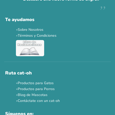
Descuentos y promos en tus marcas favoritas 🐾
Solo por esta semana.
Te ayudamos
Applaws 15%
Bravery 15%
Hill's 15%
Tiki Cat 5+1
Sobre Nosotros
Dr. Clauder's 3+1
N&D 5%
Y más...
Términos y Condiciones
Ver todas las promos 🐾
Ahora no
Ruta cat-oh
Productos para Gatos
Productos para Perros
Blog de Mascotas
Contáctate con un cat-oh
Síguenos en: