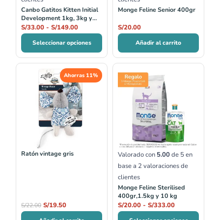
Canbo Gatitos Kitten Initial
Monge Feline Senior 400gr
Development 1kg, 3kg y
7kg
S/
33.00
-
S/
149.00
S/
20.00
Seleccionar opciones
Añadir al carrito
El
El
Rango
Ahorras 11%
precio
precio
de
original
actual
precios:
era:
es:
desde
S/22.00.
S/19.50.
S/20.00
hasta
S/333.00
Ratón vintage gris
Valorado con
5.00
de 5 en
base a
2
valoraciones de
clientes
Monge Feline Sterilised
400gr,1.5kg y 10 kg
S/
19.50
S/
20.00
-
S/
333.00
S/
22.00