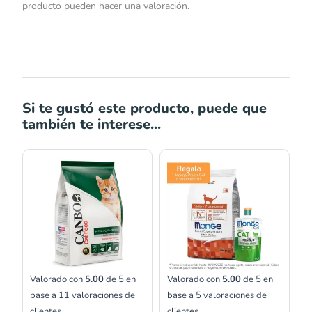
producto pueden hacer una valoración.
Si te gustó este producto, puede que
también te interese...
Rango
de
precios:
desde
S/33.00
hasta
S/149.00
Valorado con
5.00
de 5 en
Valorado con
5.00
de 5 en
base a
11
valoraciones de
base a
5
valoraciones de
clientes
clientes