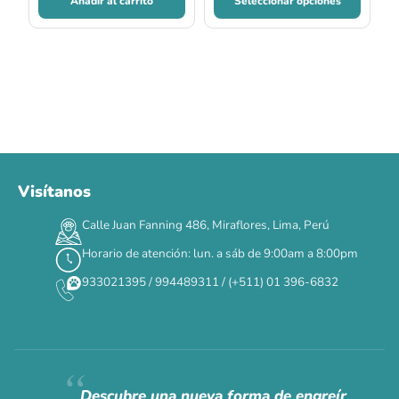
Añadir al carrito
Seleccionar opciones
Visítanos
00
00
00
00
:
:
:
TERMINA EN
Calle Juan Fanning 486, Miraflores, Lima, Perú
DÍAS
HORAS
MIN
SEG
Horario de atención: lun. a sáb de 9:00am a 8:00pm
✕
933021395 / 994489311 / (+511) 01 396-6832
CAT WEEK · 4 AL 8 DE AGOSTO
Siempre fuimos
raros.
Hoy somos mayoría.
Descubre una nueva forma de engreír