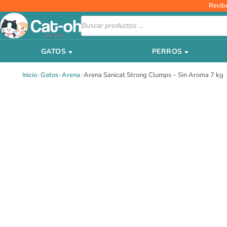
Ir
Recib
al
Búsqueda
de
contenido
productos
GATOS
PERROS
Inicio
›
Gatos
›
Arena
›
Arena Sanicat Strong Clumps – Sin Aroma 7 kg