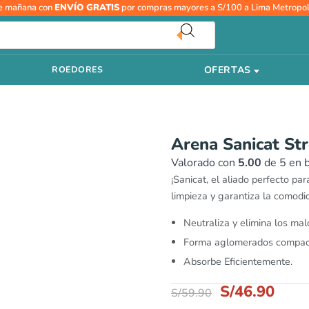
El
El
e mañana con
ENVÍO GRATIS
por compras mayores a S/100 a Lima Metropol
precio
prec
original
actu
era:
es:
S/59.90.
S/46
OFERTAS
ROEDORES
Arena Sanicat St
Valorado con
5.00
de 5 en 
¡Sanicat, el aliado perfecto para
limpieza y garantiza la comodi
Neutraliza y elimina los mal
Forma aglomerados compac
Absorbe Eficientemente.
S/
46.90
S/
59.90