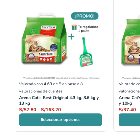
de
precios:
desde
S/57.80
hasta
S/163.20
Valorado con
4.63
de 5 en base a
8
Valorado c
valoraciones de clientes
valoracione
Arena Cat's Best Original 4.3 kg, 8.6 kg y
Arena Cat'
13 kg
y 10kg
S/
57.80
-
S/
163.20
S/
37.40
-
Seleccionar opciones