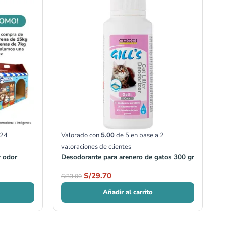
24
Valorado con
5.00
de 5 en base a
2
valoraciones de clientes
r odor
Desodorante para arenero de gatos 300 gr
S/
29.70
S/
33.00
Añadir al carrito