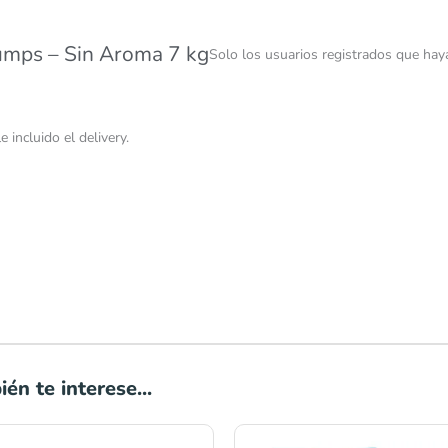
umps – Sin Aroma 7 kg
Solo los usuarios registrados que ha
incluido el delivery.
én te interese...
Rango
Rango