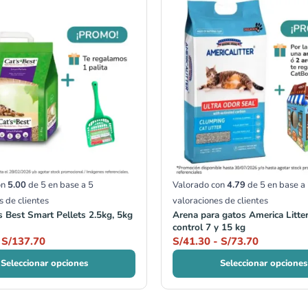
de
de
precios:
precios:
desde
desde
S/37.40
S/41.30
hasta
hasta
S/137.70
S/73.70
on
5.00
de 5 en base a
5
Valorado con
4.79
de 5 en base a
s de clientes
valoraciones de clientes
s Best Smart Pellets 2.5kg, 5kg
Arena para gatos America Litte
control 7 y 15 kg
S/
137.70
S/
41.30
-
S/
73.70
Seleccionar opciones
Seleccionar opciones