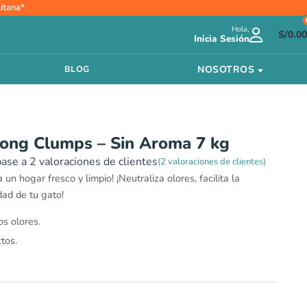
itana*
io
Hola,
al
S/
0.00
Inicia Sesión
.90.
NOSOTROS
BLOG
rong Clumps – Sin Aroma 7 kg
base a
2
valoraciones de clientes
(
2
valoraciones de clientes)
 un hogar fresco y limpio! ¡Neutraliza olores, facilita la
dad de tu gato!
os olores.
tos.