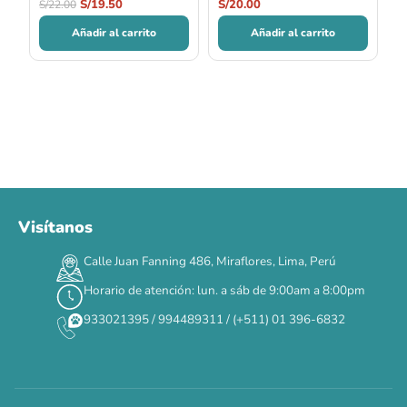
S/
19.50
S/
20.00
S/
22.00
Añadir al carrito
Añadir al carrito
Visítanos
00
00
00
00
:
:
:
TERMINA EN
Calle Juan Fanning 486, Miraflores, Lima, Perú
DÍAS
HORAS
MIN
SEG
Horario de atención: lun. a sáb de 9:00am a 8:00pm
✕
933021395 / 994489311 / (+511) 01 396-6832
CAT WEEK · 4 AL 8 DE AGOSTO
Siempre fuimos
raros.