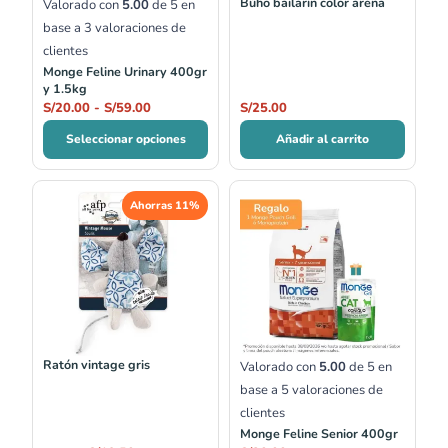
Búho bailarín color arena
Valorado con
5.00
de 5 en
base a
3
valoraciones de
clientes
Monge Feline Urinary 400gr
y 1.5kg
S/
20.00
-
S/
59.00
S/
25.00
Seleccionar opciones
Añadir al carrito
El
El
Ahorras 11%
precio
precio
original
actual
era:
es:
S/22.00.
S/19.50.
Ratón vintage gris
Valorado con
5.00
de 5 en
base a
5
valoraciones de
clientes
Monge Feline Senior 400gr