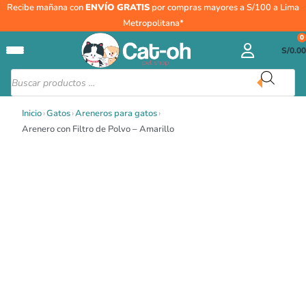
Ir
Recibe mañana con
ENVÍO GRATIS
por compras mayores a S/100 a Lima
al
Metropolitana*
contenido
0
S/
0.00
Búsqueda
de
productos
Inicio
›
Gatos
›
Areneros para gatos
›
Arenero con Filtro de Polvo – Amarillo