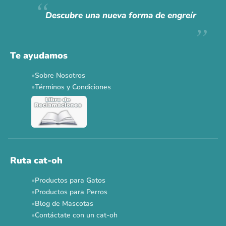
Hoy somos mayoría.
Descubre una nueva forma de engreír
Descuentos y promos en tus marcas favoritas 🐾
Solo por esta semana.
Te ayudamos
Applaws 15%
Bravery 15%
Hill's 15%
Tiki Cat 5+1
Sobre Nosotros
Dr. Clauder's 3+1
N&D 5%
Y más...
Términos y Condiciones
Ver todas las promos 🐾
Ahora no
Ruta cat-oh
Productos para Gatos
Productos para Perros
Blog de Mascotas
Contáctate con un cat-oh