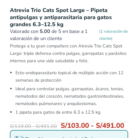
Atrevia Trio Cats Spot Large – Pipeta
antipulgas y antiparasitaria para gatos
grandes 6.3–12.5 kg
Valorado con
5.00
de 5 en base a
1
(
1
valoración de
valoración de un cliente
cliente)
Protege a tu gran compañero con Atrevia Trio Cats Spot
Large: triple defensa contra pulgas, garrapatas y parásitos
internos para una vida saludable y feliz.
Ecto-endoparasitario topical de múltiple acción con 12
semanas de protección
Ideal para controlar pulgas, garrapatas, ácaros, tenias,
nematodos del corazón, nematodos gastrointestinales,
nematodos pulmonares y anquilostomas.
1 pipeta para gatos de entre 6.3 a 12.5 kg.
S/
103.00
-
S/
491.00
S/
119.00
-
S/
491.00