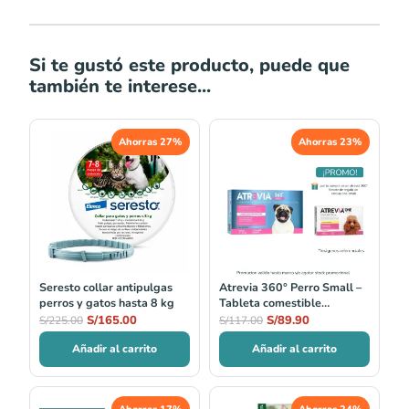
Si te gustó este producto, puede que
también te interese...
El
El
El
El
Ahorras 27%
Ahorras 23%
precio
precio
precio
precio
original
actual
original
actual
era:
es:
era:
es:
S/225.00.
S/165.00.
S/117.00.
S/89.90.
Seresto collar antipulgas
Atrevia 360° Perro Small –
perros y gatos hasta 8 kg
Tableta comestible
antiparasitaria para perros
S/
165.00
S/
89.90
S/
225.00
S/
117.00
5–10 kg
Añadir al carrito
Añadir al carrito
El
El
El
El