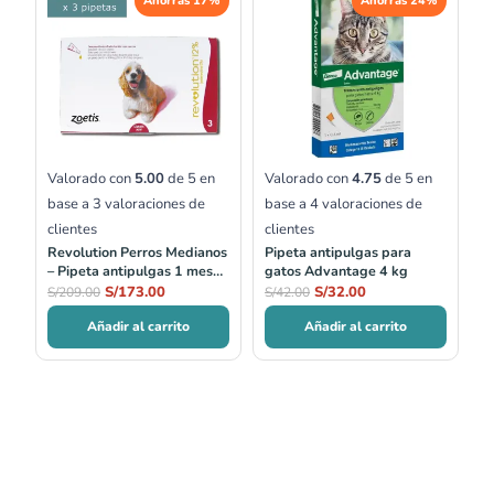
Ahorras 17%
Ahorras 24%
precio
precio
precio
precio
original
actual
original
actual
era:
es:
era:
es:
S/209.00.
S/173.00.
S/42.00.
S/32.00.
Valorado con
5.00
de 5 en
Valorado con
4.75
de 5 en
base a
3
valoraciones de
base a
4
valoraciones de
clientes
clientes
Revolution Perros Medianos
Pipeta antipulgas para
– Pipeta antipulgas 1 mes
gatos Advantage 4 kg
10–20 kg
S/
173.00
S/
32.00
S/
209.00
S/
42.00
Añadir al carrito
Añadir al carrito