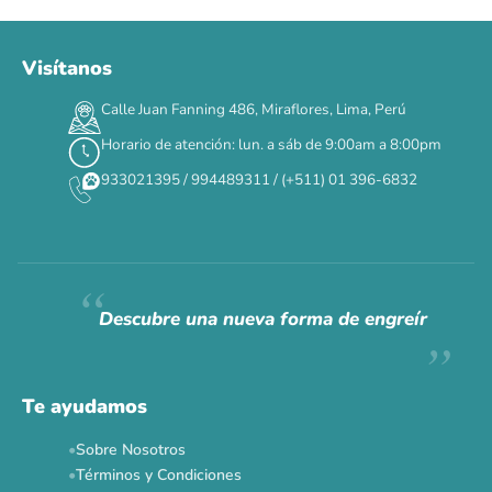
Visítanos
00
00
00
00
:
:
:
TERMINA EN
Calle Juan Fanning 486, Miraflores, Lima, Perú
DÍAS
HORAS
MIN
SEG
Horario de atención: lun. a sáb de 9:00am a 8:00pm
✕
933021395 / 994489311 / (+511) 01 396-6832
CAT WEEK · 4 AL 8 DE AGOSTO
Siempre fuimos
raros.
Hoy somos mayoría.
Descubre una nueva forma de engreír
Descuentos y promos en tus marcas favoritas 🐾
Solo por esta semana.
Te ayudamos
Applaws 15%
Bravery 15%
Hill's 15%
Tiki Cat 5+1
Sobre Nosotros
Dr. Clauder's 3+1
N&D 5%
Y más...
Términos y Condiciones