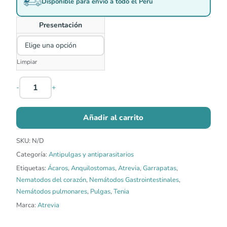
Disponible para envío a todo el Perú
Presentación
Limpiar
-
+
Añadir al carrito
SKU:
N/D
Categoría:
Antipulgas y antiparasitarios
Etiquetas:
Ácaros
,
Anquilostomas
,
Atrevia
,
Garrapatas
,
Nematodos del corazón
,
Nemátodos Gastrointestinales
,
Nemátodos pulmonares
,
Pulgas
,
Tenia
Marca:
Atrevia