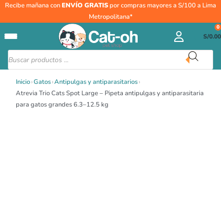
Ir
Atrevia
Recibe mañana con
ENVÍO GRATIS
por compras mayores a S/100 a Lima
al
Trio
Metropolitana*
contenido
Cats
0
S/
0.00
Spot
Large
Búsqueda
de
–
productos
Pipeta
Inicio
›
Gatos
›
Antipulgas y antiparasitarios
›
antipulgas
Atrevia Trio Cats Spot Large – Pipeta antipulgas y antiparasitaria
y
para gatos grandes 6.3–12.5 kg
antiparasitaria
para
gatos
grandes
6.3–
12.5
kg
cantidad