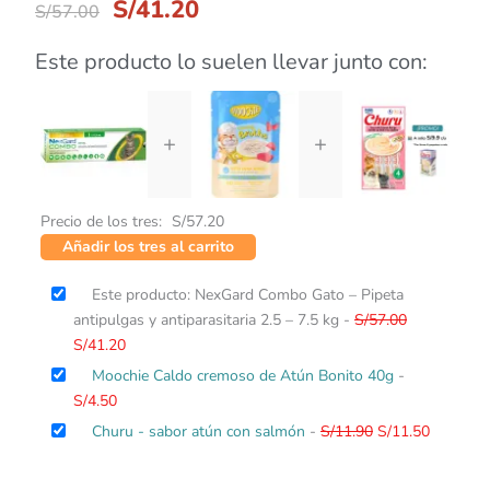
S/
41.20
S/
57.00
Este producto lo suelen llevar junto con:
+
+
Precio de los tres:
S/
57.20
Añadir los tres al carrito
El
El
Este producto: NexGard Combo Gato – Pipeta
precio
precio
antipulgas y antiparasitaria 2.5 – 7.5 kg
-
S/
57.00
actual
original
S/
41.20
es:
era:
Moochie Caldo cremoso de Atún Bonito 40g
-
S/41.20.
S/57.00.
S/
4.50
Churu - sabor atún con salmón
-
S/
11.90
S/
11.50