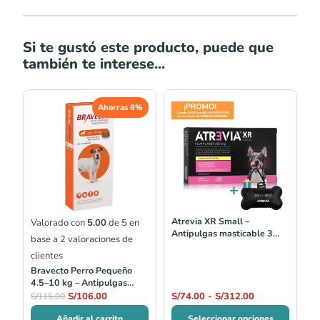
Si te gustó este producto, puede que
también te interese...
El
El
Rango
Ahorras 8%
precio
precio
de
original
actual
precios:
era:
es:
desde
S/115.00.
S/106.00.
S/74.00
hasta
S/312.00
Atrevia XR Small –
Valorado con
5.00
de 5 en
Antipulgas masticable 3
base a
2
valoraciones de
meses perros 4.5–10 kg
clientes
Bravecto Perro Pequeño
4.5–10 kg – Antipulgas
masticable 3 meses
S/
106.00
S/
74.00
-
S/
312.00
S/
115.00
Añadir al carrito
Seleccionar opciones