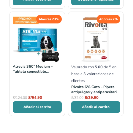
El
El
El
El
Ahorras 23%
Ahorras 7%
precio
precio
precio
precio
original
actual
original
actual
era:
es:
era:
es:
S/124.00.
S/94.90.
S/32.00.
S/29.90.
Atrevia 360° Medium –
Valorado con
5.00
de 5 en
Tableta comestible
base a
3
valoraciones de
antiparasitaria para perros
clientes
10–20 kg
Rivolta 6% Gato – Pipeta
antipulgas y antiparasitaria
2.6–7.5 kg
S/
94.90
S/
29.90
S/
124.00
S/
32.00
Añadir al carrito
Añadir al carrito