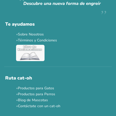
Descubre una nueva forma de engreír
Descuentos y promos en tus marcas favoritas 🐾
Solo por esta semana.
Te ayudamos
Applaws 15%
Bravery 15%
Hill's 15%
Tiki Cat 5+1
Sobre Nosotros
Dr. Clauder's 3+1
N&D 5%
Y más...
Términos y Condiciones
Ver todas las promos 🐾
Ahora no
Ruta cat-oh
Productos para Gatos
Productos para Perros
Blog de Mascotas
Contáctate con un cat-oh