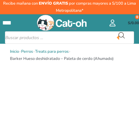
Ir
Barker
Recibe mañana con
ENVÍO GRATIS
por compras mayores a S/100 a Lima
al
Hueso
Metropolitana*
contenido
deshidratado
0
S/
0.00
–
Paleta
Búsqueda
de
de
productos
cerdo
Inicio
›
Perros
›
Treats para perros
›
(Ahumado)
Barker Hueso deshidratado – Paleta de cerdo (Ahumado)
cantidad