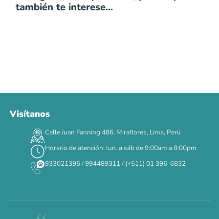
también te interese...
Visítanos
00
00
00
00
:
:
:
TERMINA EN
Calle Juan Fanning 486, Miraflores, Lima, Perú
DÍAS
HORAS
MIN
SEG
Horario de atención: lun. a sáb de 9:00am a 8:00pm
✕
933021395 / 994489311 / (+511) 01 396-6832
CAT WEEK · 4 AL 8 DE AGOSTO
Siempre fuimos
raros.
Hoy somos mayoría.