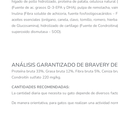
hígado de pollo hidrolizado, proteína de patata, celulosa natural 
(Fuente de ac. grasos Ω-3-EPA y DHA), pulpa de remolacha, vaina
Inulina (Fibra soluble de achicoria, fuente fosfooligosacáridos – F
aceites esenciales (orégano, canela, clavo, tomillo, romero, hierb
de Glucosamina), hidrolizado de cartílago (Fuente de Condroitina
superoxido dismutasa – SOD).
ANÁLISIS GARANTIZADO DE BRAVERY DE
Proteína bruta 33%, Grasa bruta 12%, Fibra bruta 5%, Ceniza 
Condroitín sulfato 220 mg/kg.
CANTIDADES RECOMENDADAS:
La cantidad diaria que necesita su gato depende de diversos factor
De manera orientativa, para gatos que realizan una actividad nor