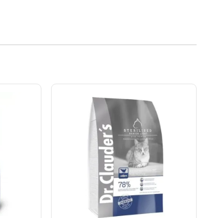
Rango
de
precios:
desde
S/25.50
hasta
S/345.00