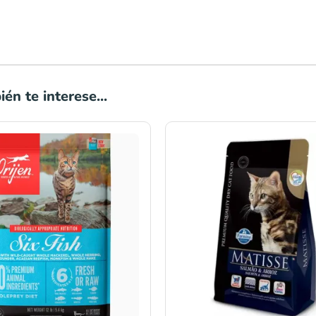
én te interese...
Rango
Rango
de
de
precios:
precios:
desde
desde
S/161.00
S/63.00
hasta
hasta
S/350.00
S/177.90