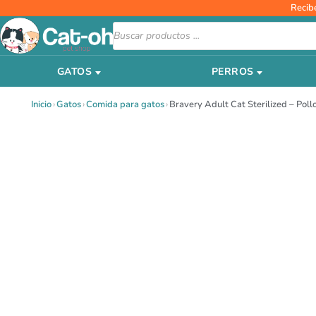
Ir
Recib
al
Búsqueda
de
contenido
productos
GATOS
PERROS
Inicio
›
Gatos
›
Comida para gatos
›
Bravery Adult Cat Sterilized – Poll