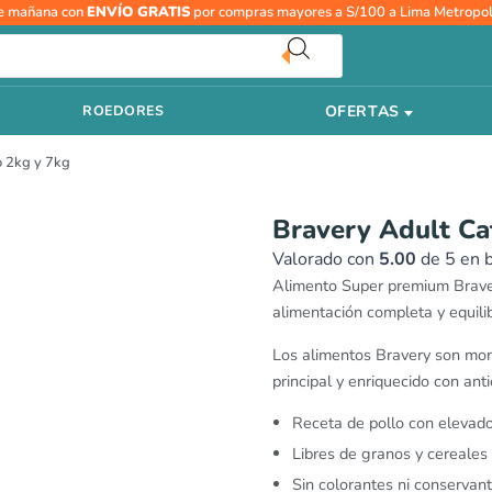
Bravery
e mañana con
ENVÍO GRATIS
por compras mayores a S/100 a Lima Metropol
Adult
Cat
Sterilized
OFERTAS
ROEDORES
-
Pollo
o 2kg y 7kg
2kg
y
7kg
Bravery Adult Cat
cantidad
Valorado con
5.00
de 5 en 
Alimento Super premium Bravery
alimentación completa y equili
Los alimentos Bravery son mon
principal y enriquecido con an
Receta de pollo con elevado 
Libres de granos y cereales
Sin colorantes ni conservante