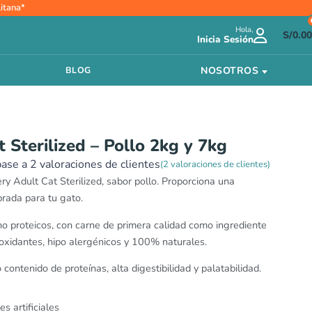
Rango
itana*
de
Hola,
precios:
S/
0.00
Inicia Sesión
desde
S/94.00
NOSOTROS
BLOG
hasta
S/244.00
 Sterilized – Pollo 2kg y 7kg
base a
2
valoraciones de clientes
(
2
valoraciones de clientes)
 Adult Cat Sterilized, sabor pollo. Proporciona una
brada para tu gato.
o proteicos, con carne de primera calidad como ingrediente
tioxidantes, hipo alergénicos y 100% naturales.
contenido de proteínas, alta digestibilidad y palatabilidad.
s artificiales