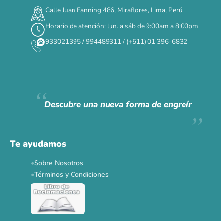
00
00
00
00
:
:
:
TERMINA EN
Calle Juan Fanning 486, Miraflores, Lima, Perú
DÍAS
HORAS
MIN
SEG
Horario de atención: lun. a sáb de 9:00am a 8:00pm
✕
933021395 / 994489311 / (+511) 01 396-6832
CAT WEEK · 4 AL 8 DE AGOSTO
Siempre fuimos
raros.
Hoy somos mayoría.
Descubre una nueva forma de engreír
Descuentos y promos en tus marcas favoritas 🐾
Solo por esta semana.
Te ayudamos
Applaws 15%
Bravery 15%
Hill's 15%
Tiki Cat 5+1
Sobre Nosotros
Dr. Clauder's 3+1
N&D 5%
Y más...
Términos y Condiciones
Ver todas las promos 🐾
Ahora no