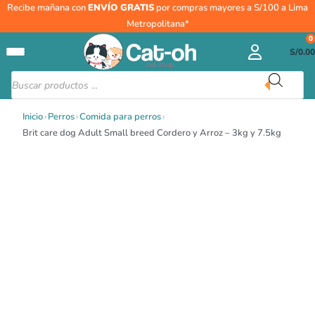
Rango
Ir
Brit
Recibe mañana con
ENVÍO GRATIS
por compras mayores a S/100 a Lima
de
al
care
Metropolitana*
precios:
contenido
dog
0
desde
S/
0.00
Adult
S/101.00
Small
Búsqueda
hasta
de
breed
productos
S/209.70
Cordero
Inicio
›
Perros
›
Comida para perros
›
y
Brit care dog Adult Small breed Cordero y Arroz – 3kg y 7.5kg
Arroz
-
3kg
y
7.5kg
cantidad