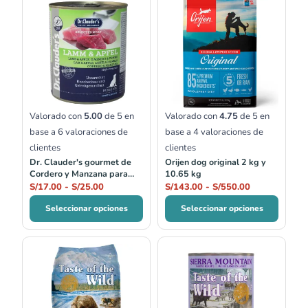
de
de
precios:
precios:
desde
desde
S/17.00
S/143.00
hasta
hasta
S/25.00
S/550.00
Valorado con
5.00
de 5 en
Valorado con
4.75
de 5 en
base a
6
valoraciones de
base a
4
valoraciones de
clientes
clientes
Dr. Clauder's gourmet de
Orijen dog original 2 kg y
Cordero y Manzana para
10.65 kg
perro 400 gr y 800 gr
S/
17.00
-
S/
25.00
S/
143.00
-
S/
550.00
Seleccionar opciones
Seleccionar opciones
Rango
de
precios:
desde
S/94.50