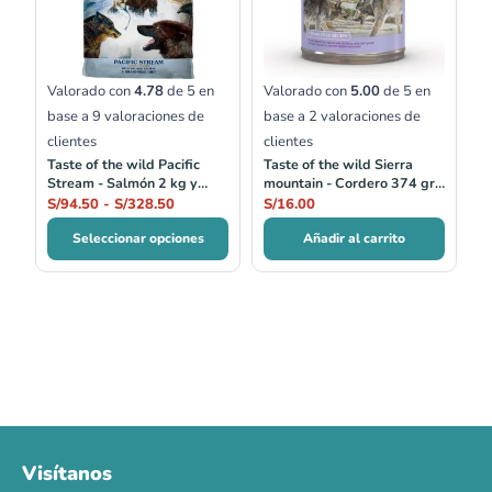
hasta
S/328.50
Valorado con
4.78
de 5 en
Valorado con
5.00
de 5 en
base a
9
valoraciones de
base a
2
valoraciones de
clientes
clientes
Taste of the wild Pacific
Taste of the wild Sierra
Stream - Salmón 2 kg y
mountain - Cordero 374 gr
12.2 kg
Lata
S/
94.50
-
S/
328.50
S/
16.00
Seleccionar opciones
Añadir al carrito
Visítanos