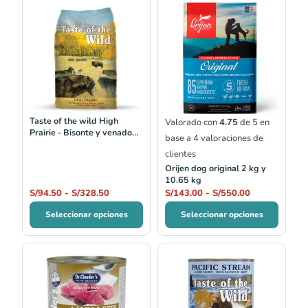
Rango
Rango
de
de
precios:
precios:
desde
desde
S/94.50
S/143.00
hasta
hasta
S/328.50
S/550.00
Taste of the wild High
Valorado con
4.75
de 5 en
Prairie - Bisonte y venado
base a
4
valoraciones de
2kg y 12.2 kg
clientes
Orijen dog original 2 kg y
10.65 kg
S/
94.50
-
S/
328.50
S/
143.00
-
S/
550.00
Seleccionar opciones
Seleccionar opciones
Rango
de
precios:
desde