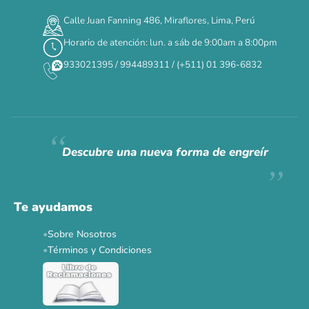
00
00
00
00
:
:
:
TERMINA EN
Calle Juan Fanning 486, Miraflores, Lima, Perú
DÍAS
HORAS
MIN
SEG
Horario de atención: lun. a sáb de 9:00am a 8:00pm
✕
933021395 / 994489311 / (+511) 01 396-6832
CAT WEEK · 4 AL 8 DE AGOSTO
Siempre fuimos
raros.
Hoy somos mayoría.
Descubre una nueva forma de engreír
Descuentos y promos en tus marcas favoritas 🐾
Solo por esta semana.
Te ayudamos
Applaws 15%
Bravery 15%
Hill's 15%
Tiki Cat 5+1
Sobre Nosotros
Dr. Clauder's 3+1
N&D 5%
Y más...
Términos y Condiciones
Ver todas las promos 🐾