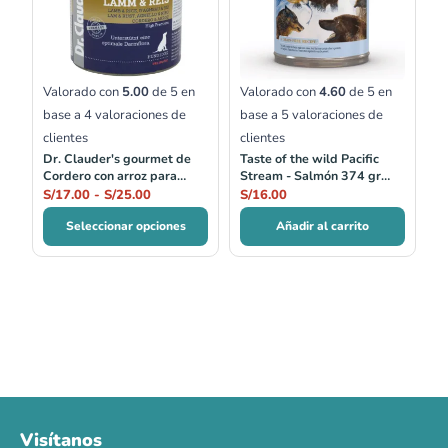
S/17.00
hasta
S/25.00
Valorado con
5.00
de 5 en
Valorado con
4.60
de 5 en
base a
4
valoraciones de
base a
5
valoraciones de
clientes
clientes
Dr. Clauder's gourmet de
Taste of the wild Pacific
Cordero con arroz para
Stream - Salmón 374 gr
perro 400 gr y 800 gr
Lata
S/
17.00
-
S/
25.00
S/
16.00
Seleccionar opciones
Añadir al carrito
Visítanos