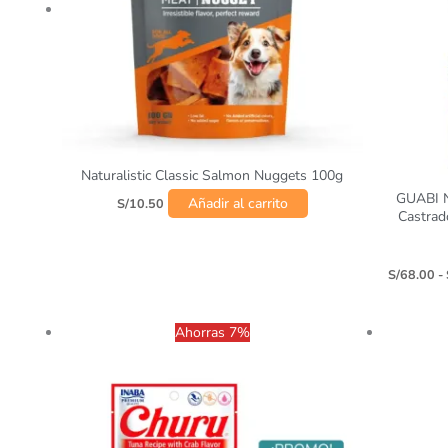
Naturalistic Classic Salmon Nuggets 100g
GUABI N
Añadir al carrito
S/
10.50
Castrad
S/
68.00
-
Ahorras 7%