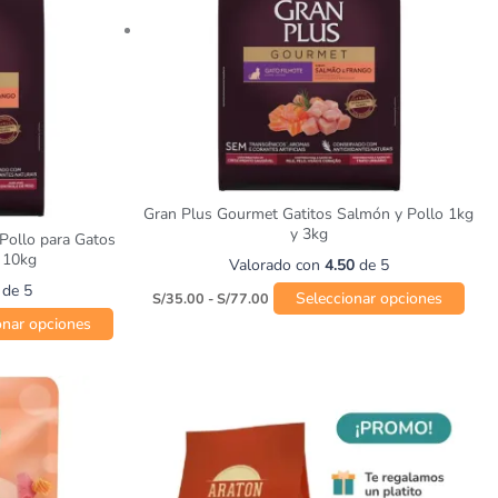
opciones
opci
se
se
pueden
pued
elegir
elegi
en
en
la
la
página
pági
de
de
Gran Plus Gourmet Gatitos Salmón y Pollo 1kg
producto
prod
y 3kg
Pollo para Gatos
y 10kg
Valorado con
4.50
de 5
de 5
Seleccionar opciones
S/
35.00
-
S/
77.00
onar opciones