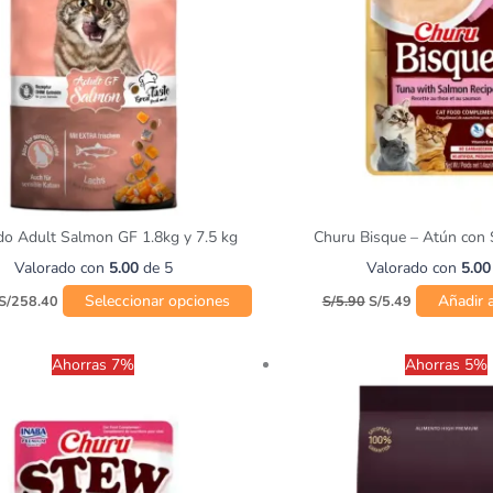
opciones
se
pueden
elegir
en
la
página
de
producto
do Adult Salmon GF 1.8kg y 7.5 kg
Churu Bisque – Atún con
Valorado con
5.00
de 5
Valorado con
5.00
Seleccionar opciones
Añadir a
S/
258.40
S/
5.90
S/
5.49
El
El
Rango
Ahorras 7%
Ahorras 5%
precio
precio
de
original
actual
precios:
era:
es:
desde
S/5.90.
S/5.49.
S/77.00
hasta
S/213.00