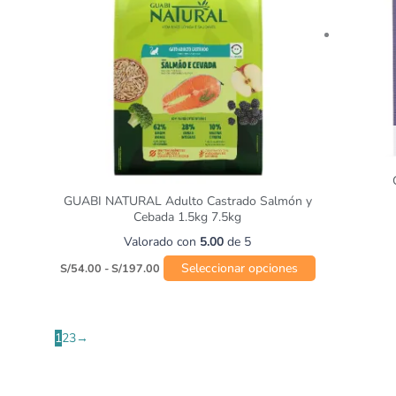
Las
opciones
se
pueden
elegir
en
la
página
de
producto
GUABI NATURAL Adulto Castrado Salmón y
Cebada 1.5kg 7.5kg
Valorado con
5.00
de 5
Seleccionar opciones
S/
54.00
-
S/
197.00
1
2
3
→