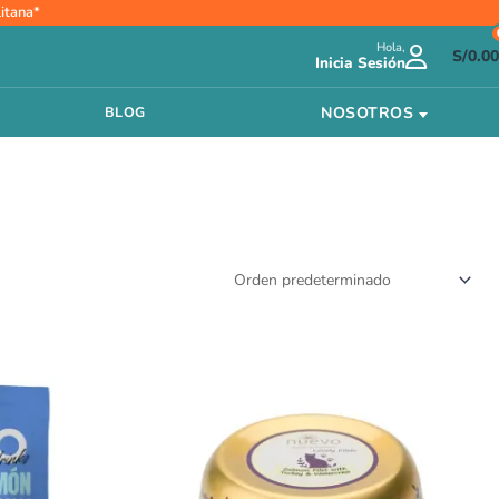
itana*
Hola,
S/
0.00
Inicia Sesión
NOSOTROS
BLOG