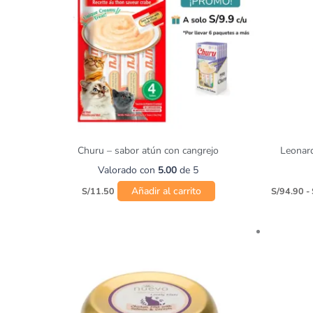
Churu – sabor atún con cangrejo
Leonar
Valorado con
5.00
de 5
Añadir al carrito
S/
11.50
S/
94.90
-