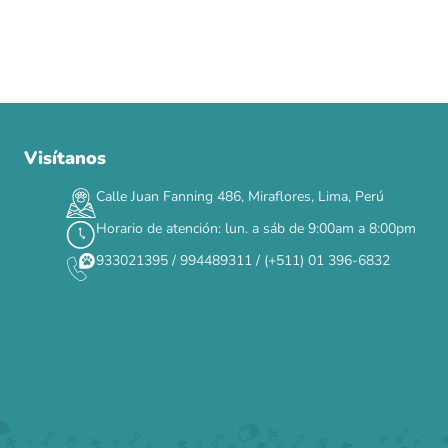
Visítanos
00
00
00
00
:
:
:
TERMINA EN
DÍAS
HORAS
MIN
SEG
Calle Juan Fanning 486, Miraflores, Lima, Perú
✕
Horario de atención: lun. a sáb de 9:00am a 8:00pm
933021395 / 994489311 / (+511) 01 396-6832
CAT WEEK · 4 AL 8 DE AGOSTO
Siempre fuimos
raros.
Hoy somos mayoría.
Descuentos y promos en tus marcas favoritas 🐾
Solo por esta semana.