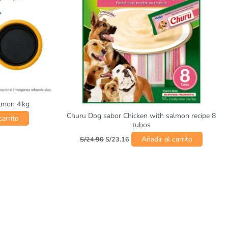
lmon 4 kg
Churu Dog sabor Chicken with salmon recipe 8
carrito
tubos
Añadir al carrito
S/
24.90
S/
23.16