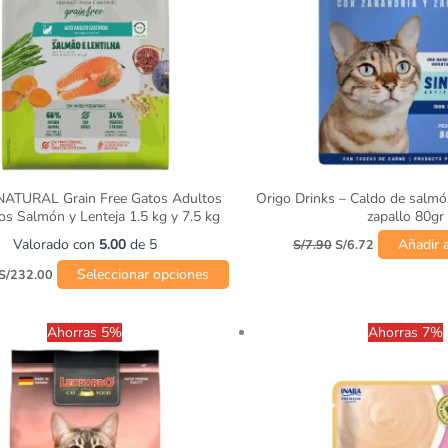
opciones
se
pueden
elegir
en
la
página
de
producto
ATURAL Grain Free Gatos Adultos
Origo Drinks – Caldo de salmó
os Salmón y Lenteja 1.5 kg y 7.5 kg
zapallo 80gr
Valorado con
5.00
de 5
Añadir a
S/
7.90
S/
6.72
Seleccionar opciones
S/
232.00
Rango
El
El
Este
Ahorras 5%
Ahorras 7%
de
precio
precio
producto
precios:
original
actual
desde
era:
es:
tiene
S/94.90
S/5.90.
S/5.49.
múltiples
hasta
variantes.
S/258.40
Las