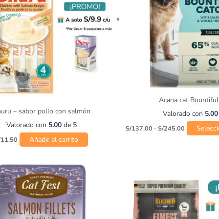
Acana cat Bountiful
uru – sabor pollo con salmón
Valorado con
5.00
Valorado con
5.00
de 5
Selecci
S/
137.00
-
S/
245.00
Añadir al carrito
/
11.50