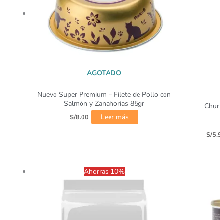
AGOTADO
Nuevo Super Premium – Filete de Pollo con
Salmón y Zanahorias 85gr
Chur
Leer más
S/
8.00
S/
5.
Rango
Este
Ahorras 10%
de
producto
precios:
desde
tiene
S/21.00
múltiples
hasta
variantes.
S/229.00