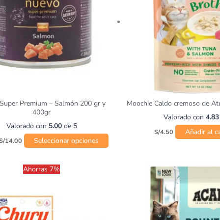
Las
opciones
se
pueden
elegir
en
la
página
de
Super Premium – Salmón 200 gr y
Moochie Caldo cremoso de At
producto
400gr
Valorado con
4.83
Valorado con
5.00
de 5
Añadir al ca
S/
4.50
Seleccionar opciones
S/
14.00
Rango
Ahorras 7%
de
precios:
desde
S/137.00
hasta
S/245.00