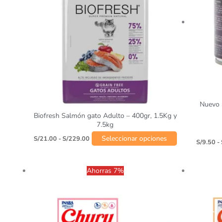
Las
opciones
se
pueden
elegir
en
la
página
de
Nuevo 
producto
Biofresh Salmón gato Adulto – 400gr, 1.5Kg y
7.5kg
Seleccionar opciones
S/
21.00
-
S/
229.00
S/
9.50
-
Ahorras 7%