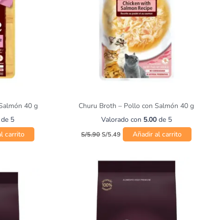
 Salmón 40 g
Churu Broth – Pollo con Salmón 40 g
de 5
Valorado con
5.00
de 5
l carrito
Añadir al carrito
S/
5.90
S/
5.49
Rango
Este
Este
de
producto
prod
precios:
desde
tiene
tiene
S/35.00
múltiples
múlt
hasta
variantes.
varia
S/77.00
Las
Las