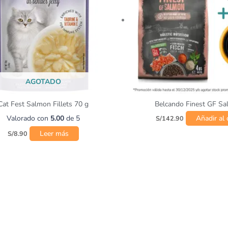
AGOTADO
Cat Fest Salmon Fillets 70 g
Belcando Finest GF Sa
Valorado con
5.00
de 5
Añadir al 
S/
142.90
Leer más
S/
8.90