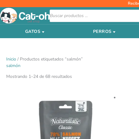
Ir
Recib
al
Búsqueda
de
contenido
productos
GATOS
PERROS
Inicio
/ Productos etiquetados “salmón”
salmón
Mostrando 1–24 de 68 resultados