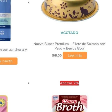
AGOTADO
Nuevo Super Premium – Filete de Salmón con
Pavo y Berros 85gr
n con zanahoria y
Leer más
S/
8.00
l carrito
El
El
Ahorras 7%
precio
precio
original
actual
era:
es:
S/5.90.
S/5.49.