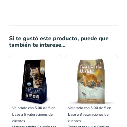
Si te gustó este producto, puede que
también te interese...
Rango
de
precios:
desde
S/63.00
hasta
S/169.00
Valorado con
5.00
de 5 en
Valorado con
5.00
de 5 en
base a
6
valoraciones de
base a
8
valoraciones de
clientes
clientes
Matisse adulto Salmón con
Taste of the wild Canyon