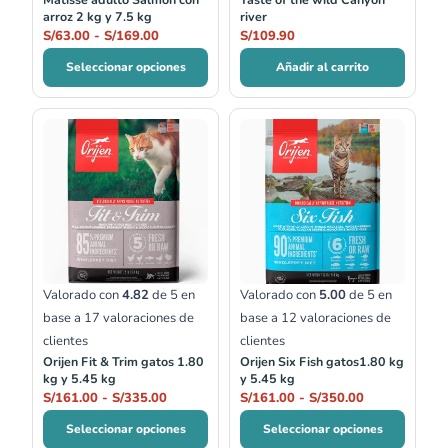
arroz 2 kg y 7.5 kg
river
S/
63.00
-
S/
169.00
S/
109.90
Seleccionar opciones
Añadir al carrito
Rango
Rango
de
de
precios:
precios:
desde
desde
S/161.00
S/161.00
hasta
hasta
S/335.00
S/350.00
Valorado con
4.82
de 5 en
Valorado con
5.00
de 5 en
base a
17
valoraciones de
base a
12
valoraciones de
clientes
clientes
Orijen Fit & Trim gatos 1.80
Orijen Six Fish gatos1.80 kg
kg y 5.45 kg
y 5.45 kg
S/
161.00
-
S/
335.00
S/
161.00
-
S/
350.00
Seleccionar opciones
Seleccionar opciones