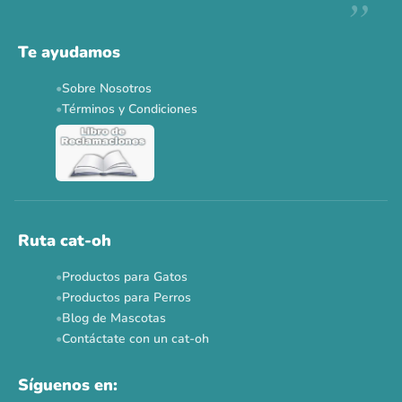
Descuentos y promos en tus marcas favoritas 🐾
Solo por esta semana.
Te ayudamos
Applaws 15%
Bravery 15%
Hill's 15%
Tiki Cat 5+1
Sobre Nosotros
Dr. Clauder's 3+1
N&D 5%
Y más...
Términos y Condiciones
Ver todas las promos 🐾
Ahora no
Ruta cat-oh
Productos para Gatos
Productos para Perros
Blog de Mascotas
Contáctate con un cat-oh
Síguenos en: