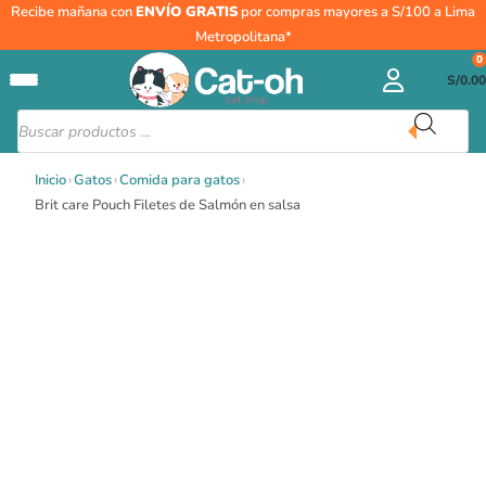
Ir
Brit
Recibe mañana con
ENVÍO GRATIS
por compras mayores a S/100 a Lima
al
care
Metropolitana*
contenido
Pouch
0
S/
0.00
Filetes
de
Búsqueda
de
Salmón
productos
en
Inicio
›
Gatos
›
Comida para gatos
›
salsa
Brit care Pouch Filetes de Salmón en salsa
cantidad