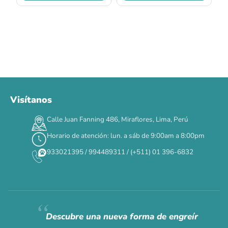
Visítanos
00
00
00
00
:
:
:
TERMINA EN
DÍAS
HORAS
MIN
SEG
Calle Juan Fanning 486, Miraflores, Lima, Perú
Horario de atención: lun. a sáb de 9:00am a 8:00pm
✕
933021395 / 994489311 / (+511) 01 396-6832
CAT WEEK · 4 AL 8 DE AGOSTO
Siempre fuimos
raros.
Hoy somos mayoría.
Descubre una nueva forma de engreír