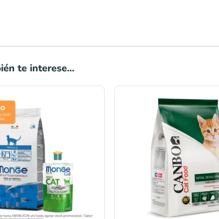
én te interese...
Rango
Rango
de
de
precios:
precios:
desde
desde
S/20.00
S/33.00
hasta
hasta
S/59.00
S/149.00