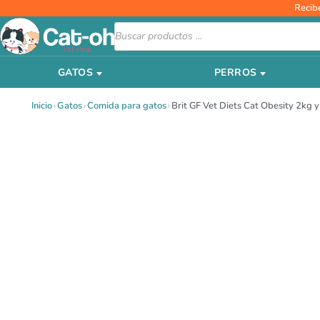
Ir
Recib
al
Búsqueda
de
contenido
productos
GATOS
PERROS
Inicio
›
Gatos
›
Comida para gatos
›
Brit GF Vet Diets Cat Obesity 2kg 