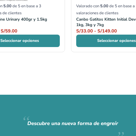
on
5.00
de 5 en base a
3
Valorado con
5.00
de 5 en base a
s de clientes
valoraciones de clientes
ne Urinary 400gr y 1.5kg
Canbo Gatitos Kitten Initial D
1kg, 3kg y 7kg
S/
59.00
S/
33.00
-
S/
149.00
Seleccionar opciones
Seleccionar opciones
Descubre una nueva forma de engreír