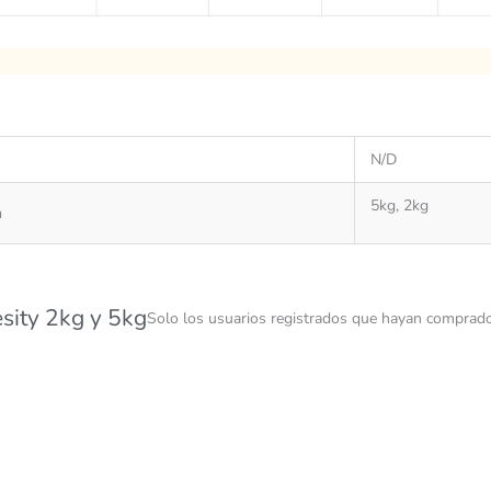
N/D
5kg, 2kg
n
esity 2kg y 5kg
Solo los usuarios registrados que hayan comprado