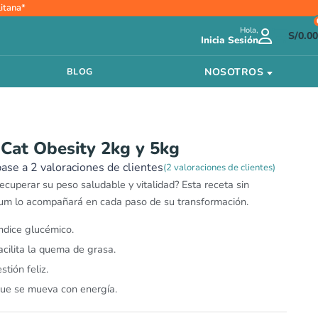
Rango
itana*
de
Hola,
precios:
S/
0.00
Inicia Sesión
desde
S/91.00
NOSOTROS
BLOG
hasta
S/202.50
 Cat Obesity 2kg y 5kg
base a
2
valoraciones de clientes
(
2
valoraciones de clientes)
ecuperar su peso saludable y vitalidad? Esta receta sin
ium lo acompañará en cada paso de su transformación.
ndice glucémico.
cilita la quema de grasa.
tión feliz.
que se mueva con energía.