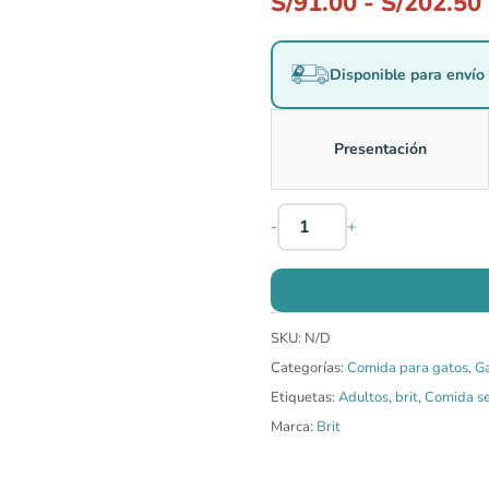
S/
91.00
-
S/
202.50
Disponible para envío 
Presentación
-
+
SKU:
N/D
Categorías:
Comida para gatos
,
G
Etiquetas:
Adultos
,
brit
,
Comida s
Marca:
Brit