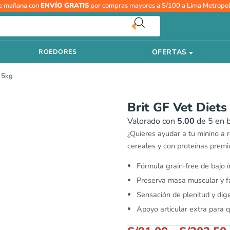
Brit
e mañana con
ENVÍO GRATIS
por compras mayores a S/100 a Lima Metropol
GF
Vet
Diets
OFERTAS
ROEDORES
Cat
Obesity
y 5kg
2kg
y
5kg
Brit GF Vet Diets
cantidad
Valorado con
5.00
de 5 en 
¿Quieres ayudar a tu minino a r
cereales y con proteínas prem
Fórmula grain‑free de bajo í
Preserva masa muscular y fa
Sensación de plenitud y diges
Apoyo articular extra para 