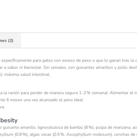
nes (2)
 específicamente para gatos con exceso de peso o que lo ganan tras la ca
 a sabor ni bienestar. Sin cereales, con guisantes amarillos y pollo desh
): máxima salud intestinal.
usta la ración para perder de manera segura 1–2 % semanal. Alimentar al
te 6 meses una vez alcanzado el peso ideal
ca.
Obesity
e guisante amarillo, lignocelulosa de bambú (8 %), pulpa de manzana, ace
 psyllium (0.8 %), algas secas (0.5 %, Ascophyllum nodosum), conchas de 