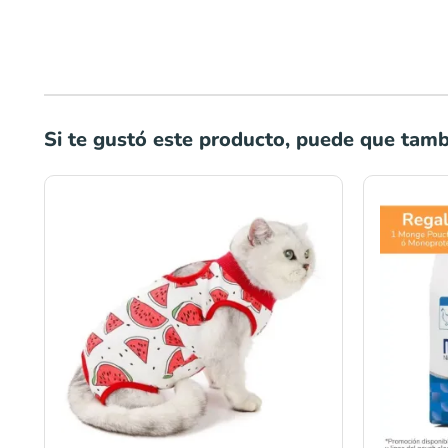
Si te gustó este producto, puede que tambi
Rango
de
precios:
desde
S/35.00
hasta
S/42.00