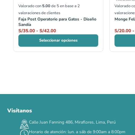
Valorado con
5.00
de 5 en base a
2
Valorado c
valoraciones de clientes
valoracione
Faja Post Operatorio para Gatos - Diseño
Monge Feli
Sandía
S/
35.00
-
S/
42.00
S/
20.00
-
Seleccionar opciones
Visítanos
00
00
00
00
:
:
:
TERMINA EN
DÍAS
HORAS
MIN
SEG
Calle Juan Fanning 486, Miraflores, Lima, Perú
✕
Horario de atención: lun. a sáb de 9:00am a 8:00pm