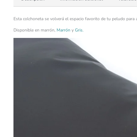
Esta colchoneta se volverá el espacio favorito de tu peludo para 
Disponible en marrón,
Marrón
y
Gris.