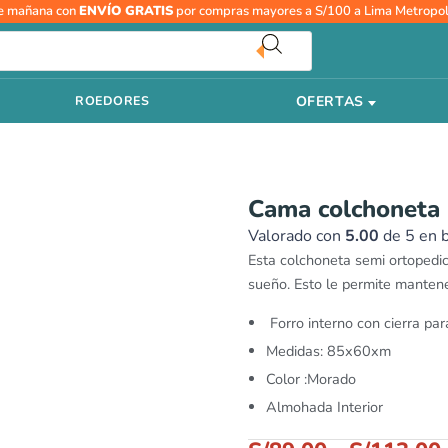
Cama
e mañana con
ENVÍO GRATIS
por compras mayores a S/100 a Lima Metropol
colchoneta
para
perros
OFERTAS
ROEDORES
dots-
Morado
cantidad
Cama colchoneta 
Valorado con
5.00
de 5 en 
Esta colchoneta semi ortopedi
sueño. Esto le permite mantener
Forro interno con cierra para 
Medidas: 85x60xm
Color :Morado
Almohada Interior