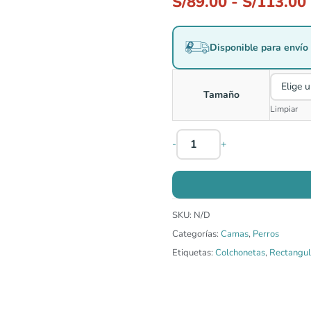
S/
89.00
-
S/
113.00
Disponible para envío 
Tamaño
Limpiar
-
+
SKU:
N/D
Categorías:
Camas
,
Perros
Etiquetas:
Colchonetas
,
Rectangul