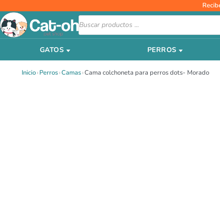
Ir
Recib
al
Búsqueda
de
contenido
productos
GATOS
PERROS
Inicio
›
Perros
›
Camas
›
Cama colchoneta para perros dots- Morado