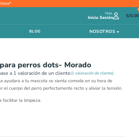
Rango
itana*
de
Hola,
precios:
S/
0.00
Inicia Sesión
desde
S/89.00
NOSOTROS
BLOG
hasta
S/113.00
para perros dots- Morado
base a
1
valoración de un cliente
(
1
valoración de cliente)
ca ayudara a tu mascota se sienta comoda en su hora de
 el cuerpo del perro perfectamente recto y aliviar la tensión.
facilitar la limpieza.