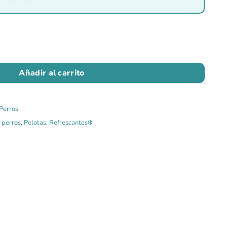
Añadir al carrito
Perros
 perros
,
Pelotas
,
Refrescantes❄️