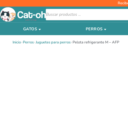
Ir
Recib
al
Búsqueda
de
contenido
productos
GATOS
PERROS
Inicio
›
Perros
›
Juguetes para perros
›
Pelota refrigerante M – AFP