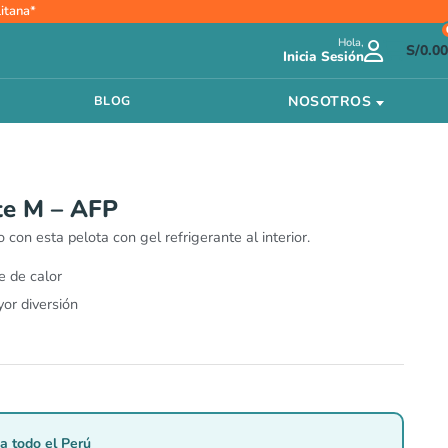
itana*
io
Hola,
al
S/
0.00
Inicia Sesión
.00.
NOSOTROS
BLOG
nte M – AFP
 con esta pelota con gel refrigerante al interior.
e de calor
or diversión
a todo el Perú