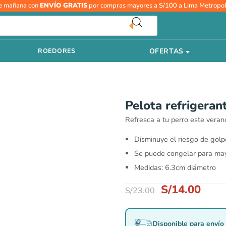
El
El
Pelota
e mañana con
ENVÍO GRATIS
por compras mayores a S/100 a Lima Metropol
precio
prec
refrigerante
original
actu
M
era:
es:
-
S/23.00.
S/14
OFERTAS
ROEDORES
AFP
cantidad
Pelota refrigera
Refresca a tu perro este verano
Disminuye el riesgo de golp
Se puede congelar para may
Medidas: 6.3cm diámetro
S/
14.00
S/
23.00
Disponible para envío 