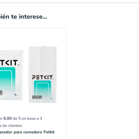
én te interese...
on
5.00
de 5 en base a
3
s de clientes
cedor para comedero Petkit