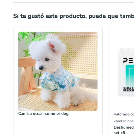
Si te gustó este producto, puede que tambi
Rango
de
precios:
desde
S/23.00
hasta
S/29.00
Camisa ocean summer dog
Valorado c
valoracione
Deshumede
set x5