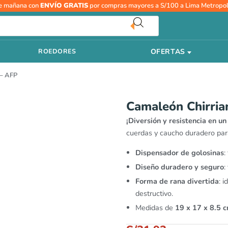
Camaleón
e mañana con
ENVÍO GRATIS
por compras mayores a S/100 a Lima Metropol
Chirriante
Treat
Hider
OFERTAS
ROEDORES
-
AFP
 – AFP
cantidad
Camaleón Chirria
¡Diversión y resistencia en un
cuerdas y caucho duradero para
Dispensador de golosinas
:
Diseño duradero y seguro
:
Forma de rana divertida
: 
destructivo.
Medidas de
19 x 17 x 8.5 