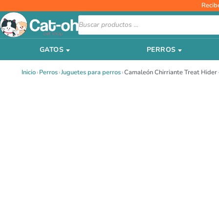
Ir
Recib
al
Búsqueda
de
contenido
productos
GATOS
PERROS
Inicio
›
Perros
›
Juguetes para perros
›
Camaleón Chirriante Treat Hider