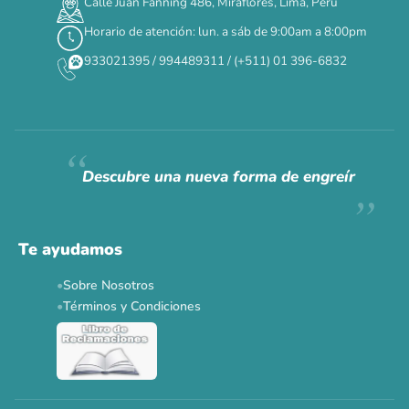
Calle Juan Fanning 486, Miraflores, Lima, Perú
Horario de atención: lun. a sáb de 9:00am a 8:00pm
✕
933021395 / 994489311 / (+511) 01 396-6832
CAT WEEK · 4 AL 8 DE AGOSTO
Siempre fuimos
raros.
Hoy somos mayoría.
Descubre una nueva forma de engreír
Descuentos y promos en tus marcas favoritas 🐾
Solo por esta semana.
Te ayudamos
Applaws 15%
Bravery 15%
Hill's 15%
Tiki Cat 5+1
Sobre Nosotros
Dr. Clauder's 3+1
N&D 5%
Y más...
Términos y Condiciones
Ver todas las promos 🐾
Ahora no