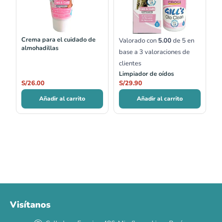
Crema para el cuidado de
Valorado con
5.00
de 5 en
almohadillas
base a
3
valoraciones de
clientes
Limpiador de oídos
S/
26.00
S/
29.90
Añadir al carrito
Añadir al carrito
Visítanos
00
00
00
00
:
:
:
TERMINA EN
DÍAS
HORAS
MIN
SEG