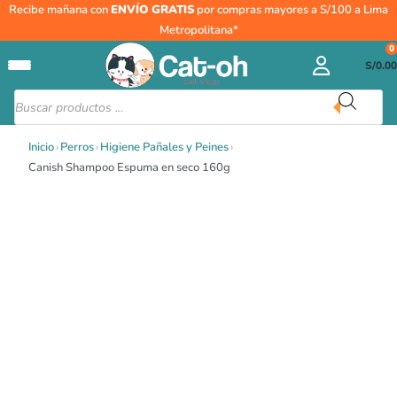
Ir
Recibe mañana con
ENVÍO GRATIS
por compras mayores a S/100 a Lima
al
Metropolitana*
contenido
0
S/
0.00
Búsqueda
de
productos
Inicio
›
Perros
›
Higiene Pañales y Peines
›
Canish Shampoo Espuma en seco 160g