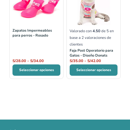
desde
desde
S/28.00
S/35.00
hasta
hasta
S/34.00
S/42.00
Zapatos Impermeables
Valorado con
4.50
de 5 en
para perros - Rosado
base a
2
valoraciones de
clientes
Faja Post Operatorio para
Gatos - Diseño Donats
S/
28.00
-
S/
34.00
S/
35.00
-
S/
42.00
Seleccionar opciones
Seleccionar opciones