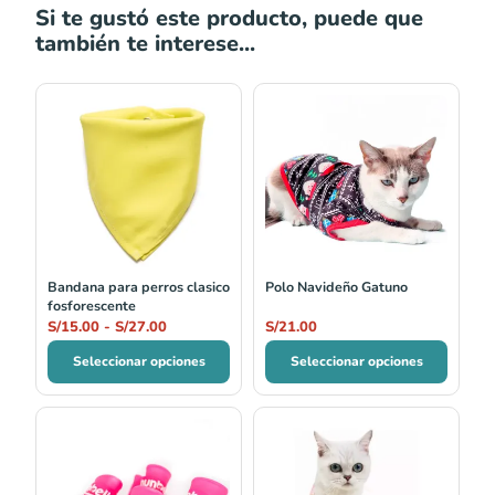
Si te gustó este producto, puede que
también te interese...
Rango
de
precios:
desde
S/15.00
hasta
S/27.00
Bandana para perros clasico
Polo Navideño Gatuno
fosforescente
S/
15.00
-
S/
27.00
S/
21.00
Seleccionar opciones
Seleccionar opciones
Rango
Rango
de
de
precios:
precios: