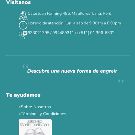
Visítanos
00
00
00
00
:
:
:
TERMINA EN
Calle Juan Fanning 486, Miraflores, Lima, Perú
DÍAS
HORAS
MIN
SEG
Horario de atención: lun. a sáb de 9:00am a 8:00pm
✕
933021395 / 994489311 / (+511) 01 396-6832
CAT WEEK · 4 AL 8 DE AGOSTO
Siempre fuimos
raros.
Hoy somos mayoría.
Descubre una nueva forma de engreír
Descuentos y promos en tus marcas favoritas 🐾
Solo por esta semana.
Te ayudamos
Applaws 15%
Bravery 15%
Hill's 15%
Tiki Cat 5+1
Sobre Nosotros
Dr. Clauder's 3+1
N&D 5%
Y más...
Términos y Condiciones
Ver todas las promos 🐾