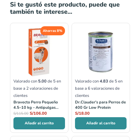
Si te gustó este producto, puede que
también te interese...
El
El
Ahorras 8%
precio
precio
original
actual
era:
es:
S/115.00.
S/106.00.
Valorado con
5.00
de 5 en
Valorado con
4.83
de 5 en
base a
2
valoraciones de
base a
6
valoraciones de
clientes
clientes
Bravecto Perro Pequeño
Dr.Clauder's para Perros de
4.5–10 kg – Antipulgas
400 Gr Low Protein
masticable 3 meses
S/
106.00
S/
18.00
S/
115.00
Añadir al carrito
Añadir al carrito
Rango