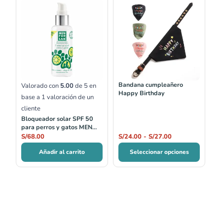
de
precios:
desde
S/24.00
hasta
S/27.00
Bandana cumpleañero
Valorado con
5.00
de 5 en
Happy Birthday
base a
1
valoración de un
cliente
Bloqueador solar SPF 50
para perros y gatos MEN
FOR SAN
S/
68.00
S/
24.00
-
S/
27.00
Añadir al carrito
Seleccionar opciones