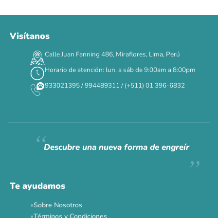
Visítanos
00
00
00
00
:
:
:
TERMINA EN
Calle Juan Fanning 486, Miraflores, Lima, Perú
DÍAS
HORAS
MIN
SEG
Horario de atención: lun. a sáb de 9:00am a 8:00pm
✕
933021395 / 994489311 / (+511) 01 396-6832
CAT WEEK · 4 AL 8 DE AGOSTO
Siempre fuimos
raros.
Hoy somos mayoría.
Descubre una nueva forma de engreír
Descuentos y promos en tus marcas favoritas 🐾
Solo por esta semana.
Te ayudamos
Applaws 15%
Bravery 15%
Hill's 15%
Tiki Cat 5+1
Sobre Nosotros
Dr. Clauder's 3+1
N&D 5%
Y más...
Términos y Condiciones