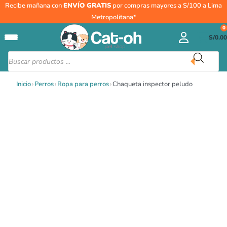
Ir
Chaqueta
Recibe mañana con
ENVÍO GRATIS
por compras mayores a S/100 a Lima
al
inspector
Metropolitana*
contenido
peludo
0
S/
0.00
cantidad
Búsqueda
de
productos
Inicio
›
Perros
›
Ropa para perros
›
Chaqueta inspector peludo