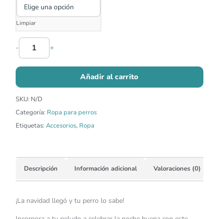
Limpiar
-
+
Añadir al carrito
SKU:
N/D
Categoría:
Ropa para perros
Etiquetas:
Accesorios
,
Ropa
Descripción
Información adicional
Valoraciones (0)
¡La navidad llegó y tu perro lo sabe!
Incorpora a tu peludo a celebrar la noche buena con este