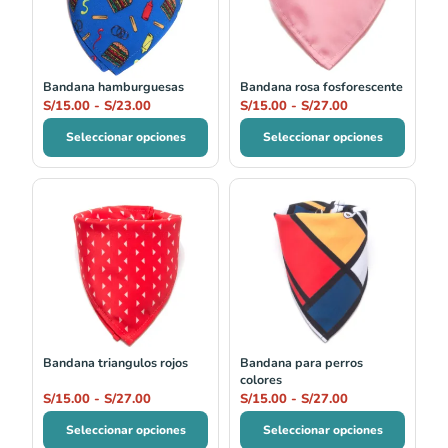
S/15.00
S/15.00
hasta
hasta
S/23.00
S/27.00
Bandana hamburguesas
Bandana rosa fosforescente
S/
15.00
-
S/
23.00
S/
15.00
-
S/
27.00
Seleccionar opciones
Seleccionar opciones
Rango
Rango
de
de
precios:
precios:
desde
desde
S/15.00
S/15.00
hasta
hasta
S/27.00
S/27.00
Bandana triangulos rojos
Bandana para perros
colores
S/
15.00
-
S/
27.00
S/
15.00
-
S/
27.00
Seleccionar opciones
Seleccionar opciones