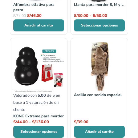
Alfombra olfativa para
Llanta para morder S, M y L
perro
S/
46.00
S/
30.00
-
S/
50.00
S/
74.00
Añadir al carrito
Seleccionar opciones
Rango
de
precios:
desde
S/44.00
hasta
S/136.00
Ardilla con sonido especial
Valorado con
5.00
de 5 en
base a
1
valoración de un
cliente
KONG Extreme para morder
S/
44.00
-
S/
136.00
S/
39.00
Seleccionar opciones
Añadir al carrito