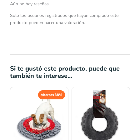
Aún no hay reseñas
Solo los usuarios registrados que hayan comprado este
producto pueden hacer una valoración.
Si te gustó este producto, puede que
también te interese...
El
El
Rango
Ahorras 38%
precio
precio
de
original
actual
precios:
era:
es:
desde
S/74.00.
S/46.00.
S/30.00
hasta
S/50.00