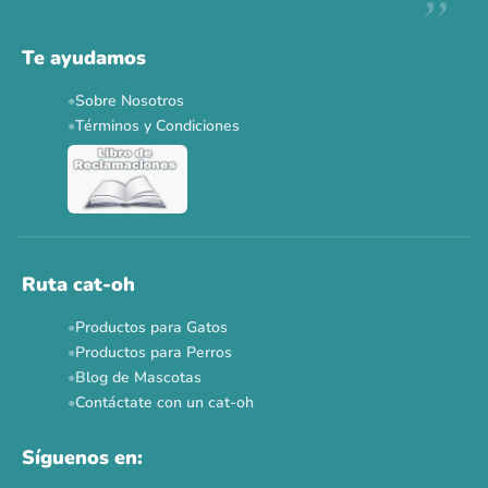
Descuentos y promos en tus marcas favoritas 🐾
Solo por esta semana.
Te ayudamos
Applaws 15%
Bravery 15%
Hill's 15%
Tiki Cat 5+1
Sobre Nosotros
Dr. Clauder's 3+1
N&D 5%
Y más...
Términos y Condiciones
Ver todas las promos 🐾
Ahora no
Ruta cat-oh
Productos para Gatos
Productos para Perros
Blog de Mascotas
Contáctate con un cat-oh
Síguenos en: