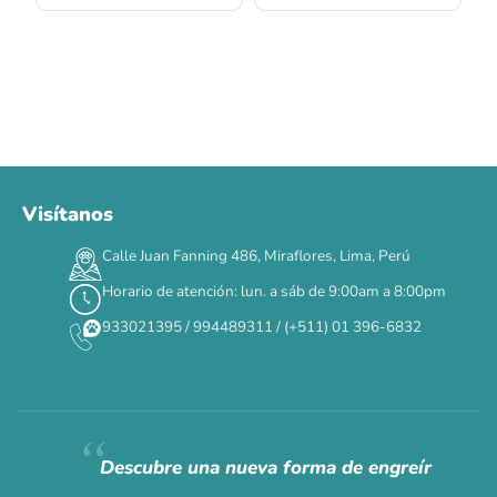
Visítanos
00
00
00
00
:
:
:
TERMINA EN
Calle Juan Fanning 486, Miraflores, Lima, Perú
DÍAS
HORAS
MIN
SEG
Horario de atención: lun. a sáb de 9:00am a 8:00pm
✕
933021395 / 994489311 / (+511) 01 396-6832
CAT WEEK · 4 AL 8 DE AGOSTO
Siempre fuimos
raros.
Hoy somos mayoría.
Descubre una nueva forma de engreír