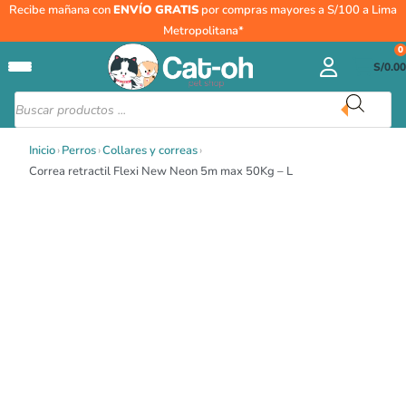
Ir
Recibe mañana con
ENVÍO GRATIS
por compras mayores a S/100 a Lima
al
Metropolitana*
contenido
0
S/
0.00
Búsqueda
de
productos
Inicio
›
Perros
›
Collares y correas
›
Correa retractil Flexi New Neon 5m max 50Kg – L