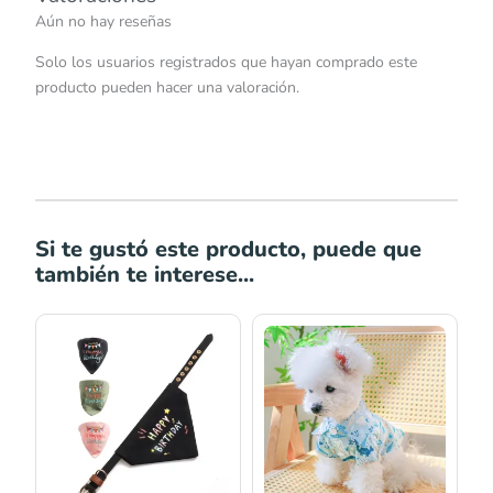
Aún no hay reseñas
Solo los usuarios registrados que hayan comprado este
producto pueden hacer una valoración.
Si te gustó este producto, puede que
también te interese...
Rango
Rango
de
de
precios:
precios:
desde
desde
S/24.00
S/23.00
hasta
hasta
S/27.00
S/29.00