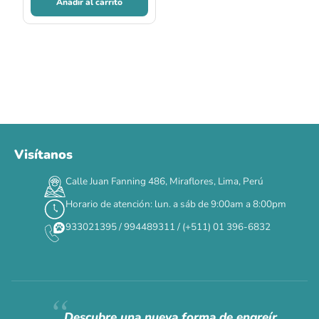
Añadir al carrito
Visítanos
00
00
00
00
:
:
:
TERMINA EN
Calle Juan Fanning 486, Miraflores, Lima, Perú
DÍAS
HORAS
MIN
SEG
Horario de atención: lun. a sáb de 9:00am a 8:00pm
✕
933021395 / 994489311 / (+511) 01 396-6832
CAT WEEK · 4 AL 8 DE AGOSTO
Siempre fuimos
raros.
Hoy somos mayoría.
Descubre una nueva forma de engreír