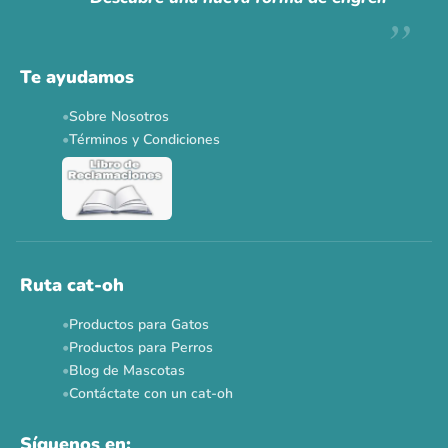
Descuentos y promos en tus marcas favoritas 🐾
Solo por esta semana.
Te ayudamos
Applaws 15%
Bravery 15%
Hill's 15%
Tiki Cat 5+1
Sobre Nosotros
Dr. Clauder's 3+1
N&D 5%
Y más...
Términos y Condiciones
Ver todas las promos 🐾
Ahora no
Ruta cat-oh
Productos para Gatos
Productos para Perros
Blog de Mascotas
Contáctate con un cat-oh
Síguenos en: