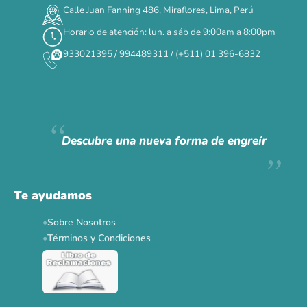
:
:
:
TERMINA EN
Calle Juan Fanning 486, Miraflores, Lima, Perú
DÍAS
HORAS
MIN
SEG
Horario de atención: lun. a sáb de 9:00am a 8:00pm
✕
933021395 / 994489311 / (+511) 01 396-6832
CAT WEEK · 4 AL 8 DE AGOSTO
Siempre fuimos
raros.
Hoy somos mayoría.
Descubre una nueva forma de engreír
Descuentos y promos en tus marcas favoritas 🐾
Solo por esta semana.
Te ayudamos
Applaws 15%
Bravery 15%
Hill's 15%
Tiki Cat 5+1
Sobre Nosotros
Dr. Clauder's 3+1
N&D 5%
Y más...
Términos y Condiciones
Ver todas las promos 🐾
Ahora no