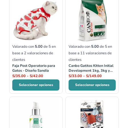
de
de
precios:
precios:
desde
desde
S/35.00
S/33.00
hasta
hasta
S/42.00
S/149.00
Valorado con
5.00
de 5 en
Valorado con
5.00
de 5 en
base a
2
valoraciones de
base a
11
valoraciones de
clientes
clientes
Faja Post Operatorio para
Canbo Gatitos Kitten Initial
Gatos - Diseño Sandía
Development 1kg, 3kg y
7kg
S/
35.00
-
S/
42.00
S/
33.00
-
S/
149.00
Seleccionar opciones
Seleccionar opciones