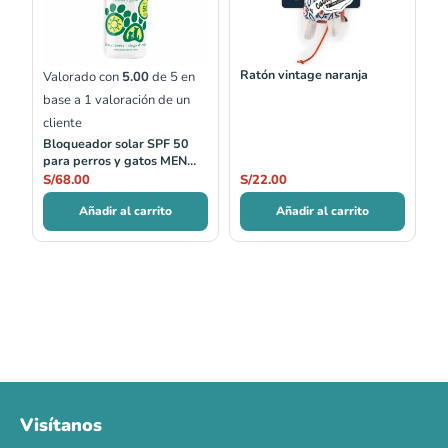
Ratón vintage naranja
Valorado con
5.00
de 5 en
base a
1
valoración de un
cliente
Bloqueador solar SPF 50
para perros y gatos MEN
FOR SAN
S/
68.00
S/
22.00
Añadir al carrito
Añadir al carrito
Visítanos
00
00
00
00