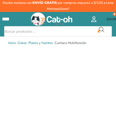
Ir
Cuchara
Recibe mañana con
ENVÍO GRATIS
por compras mayores a S/100 a Lima
al
Multifunción
Metropolitana*
contenido
cantidad
0
S/
0.00
Búsqueda
de
productos
Inicio
›
Gatos
›
Platos y fuentes
›
Cuchara Multifunción