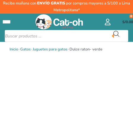
Ir
Recibe mañana con
ENVÍO GRATIS
por compras mayores a S/100 a Lima
al
Metropolitana*
contenido
0
S/
0.00
Búsqueda
de
productos
Inicio
›
Gatos
›
Juguetes para gatos
›
Dulce raton- verde