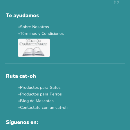
Descuentos y promos en tus marcas favoritas 🐾
Solo por esta semana.
Te ayudamos
Applaws 15%
Bravery 15%
Hill's 15%
Tiki Cat 5+1
Sobre Nosotros
Dr. Clauder's 3+1
N&D 5%
Y más...
Términos y Condiciones
Ver todas las promos 🐾
Ahora no
Ruta cat-oh
Productos para Gatos
Productos para Perros
Blog de Mascotas
Contáctate con un cat-oh
Síguenos en: