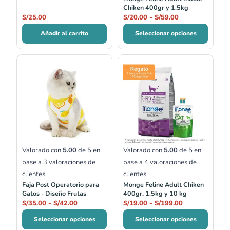
Chiken 400gr y 1.5kg
S/
25.00
S/
20.00
-
S/
59.00
Añadir al carrito
Seleccionar opciones
Rango
Rango
de
de
precios:
precios:
desde
desde
S/35.00
S/19.00
hasta
hasta
S/42.00
S/199.00
Valorado con
5.00
de 5 en
Valorado con
5.00
de 5 en
base a
3
valoraciones de
base a
4
valoraciones de
clientes
clientes
Faja Post Operatorio para
Monge Feline Adult Chiken
Gatos - Diseño Frutas
400gr, 1.5kg y 10 kg
S/
35.00
-
S/
42.00
S/
19.00
-
S/
199.00
Seleccionar opciones
Seleccionar opciones