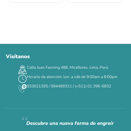
Visítanos
00
00
00
00
:
:
:
TERMINA EN
Calle Juan Fanning 486, Miraflores, Lima, Perú
DÍAS
HORAS
MIN
SEG
Horario de atención: lun. a sáb de 9:00am a 8:00pm
✕
933021395 / 994489311 / (+511) 01 396-6832
CAT WEEK · 4 AL 8 DE AGOSTO
Siempre fuimos
raros.
Hoy somos mayoría.
Descubre una nueva forma de engreír