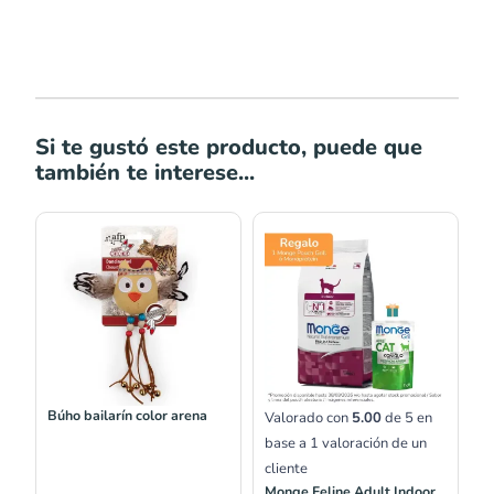
Si te gustó este producto, puede que
también te interese...
Rango
de
precios:
desde
S/20.00
hasta
S/59.00
Búho bailarín color arena
Valorado con
5.00
de 5 en
base a
1
valoración de un
cliente
Monge Feline Adult Indoor