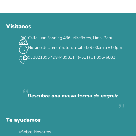
Visítanos
00
00
00
00
:
:
:
TERMINA EN
Calle Juan Fanning 486, Miraflores, Lima, Perú
DÍAS
HORAS
MIN
SEG
Horario de atención: lun. a sáb de 9:00am a 8:00pm
✕
933021395 / 994489311 / (+511) 01 396-6832
CAT WEEK · 4 AL 8 DE AGOSTO
Siempre fuimos
raros.
Hoy somos mayoría.
Descubre una nueva forma de engreír
Descuentos y promos en tus marcas favoritas 🐾
Solo por esta semana.
Te ayudamos
Applaws 15%
Bravery 15%
Hill's 15%
Tiki Cat 5+1
Sobre Nosotros
Dr. Clauder's 3+1
N&D 5%
Y más...