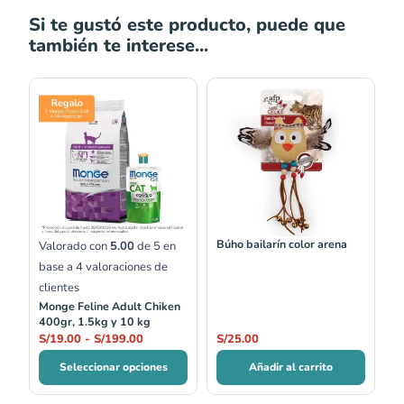
Si te gustó este producto, puede que
también te interese...
Rango
de
precios:
desde
S/19.00
hasta
S/199.00
Búho bailarín color arena
Valorado con
5.00
de 5 en
base a
4
valoraciones de
clientes
Monge Feline Adult Chiken
400gr, 1.5kg y 10 kg
S/
19.00
-
S/
199.00
S/
25.00
Seleccionar opciones
Añadir al carrito