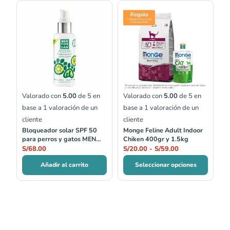
Rango
de
precios:
desde
S/20.00
hasta
S/59.00
Valorado con
5.00
de 5 en
Valorado con
5.00
de 5 en
base a
1
valoración de un
base a
1
valoración de un
cliente
cliente
Bloqueador solar SPF 50
Monge Feline Adult Indoor
para perros y gatos MEN
Chiken 400gr y 1.5kg
FOR SAN
S/
68.00
S/
20.00
-
S/
59.00
Añadir al carrito
Seleccionar opciones