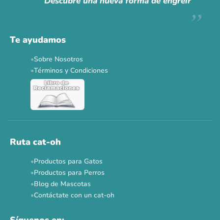
Descubre una nueva forma de engreír
Descuentos y promos en tus marcas favoritas 🐾
Solo por esta semana.
Te ayudamos
Applaws 15%
Bravery 15%
Hill's 15%
Tiki Cat 5+1
Sobre Nosotros
Dr. Clauder's 3+1
N&D 5%
Y más...
Términos y Condiciones
Ver todas las promos 🐾
Ahora no
Ruta cat-oh
Productos para Gatos
Productos para Perros
Blog de Mascotas
Contáctate con un cat-oh
Síguenos en: