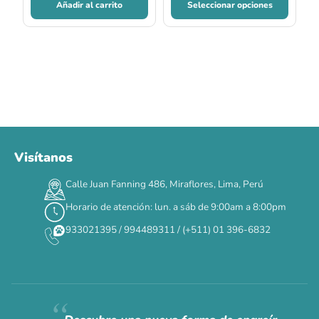
Añadir al carrito
Seleccionar opciones
Visítanos
00
00
00
00
:
:
:
TERMINA EN
Calle Juan Fanning 486, Miraflores, Lima, Perú
DÍAS
HORAS
MIN
SEG
Horario de atención: lun. a sáb de 9:00am a 8:00pm
✕
933021395 / 994489311 / (+511) 01 396-6832
CAT WEEK · 4 AL 8 DE AGOSTO
Siempre fuimos
raros.
Hoy somos mayoría.