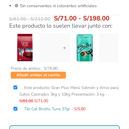
🚫 Sin conservantes ni colorantes artificiales
S/
71.00
-
S/
198.00
S/
81.00
-
S/
212.00
Este producto lo suelen llevar junto con:
+
Precio de ambos:
S/
76.80
Añadir ambos al carrito
El
El
Este producto: Gran Plus Menú Salmón y Arroz para
precio
precio
Gatos Castrados 3kg y 10kg Presentación: 3 kg
-
original
actual
S/
81.00
S/
71.00
era:
es:
Tiki Cat Broths Tuna 37gr
-
S/
5.80
S/81.00.
S/71.00.