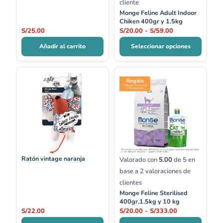
cliente
Monge Feline Adult Indoor
Chiken 400gr y 1.5kg
S/
25.00
S/
20.00
-
S/
59.00
Añadir al carrito
Seleccionar opciones
Rango
de
precios:
desde
S/20.00
hasta
S/333.00
Ratón vintage naranja
Valorado con
5.00
de 5 en
base a
2
valoraciones de
clientes
Monge Feline Sterilised
400gr,1.5kg y 10 kg
S/
22.00
S/
20.00
-
S/
333.00