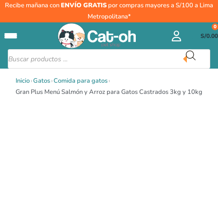
Ir
Gran
Recibe mañana con
ENVÍO GRATIS
por compras mayores a S/100 a Lima
al
Plus
Metropolitana*
contenido
Menú
0
S/
0.00
Salmón
y
Búsqueda
de
Arroz
productos
para
Inicio
›
Gatos
›
Comida para gatos
›
Gatos
Gran Plus Menú Salmón y Arroz para Gatos Castrados 3kg y 10kg
Castrados
3kg
y
10kg
cantidad