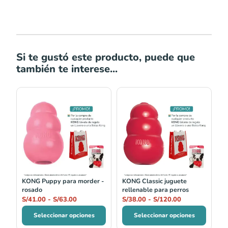
Si te gustó este producto, puede que
también te interese...
Rango
Rango
de
de
precios:
precios:
desde
desde
S/41.00
S/38.00
hasta
hasta
S/63.00
S/120.00
KONG Puppy para morder -
KONG Classic juguete
rosado
rellenable para perros
S/
41.00
-
S/
63.00
S/
38.00
-
S/
120.00
Seleccionar opciones
Seleccionar opciones