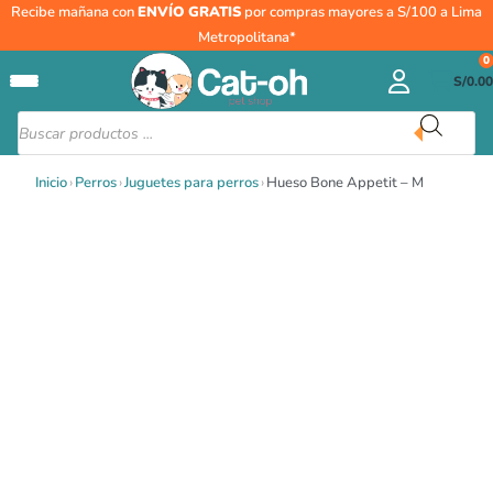
Ir
Recibe mañana con
ENVÍO GRATIS
por compras mayores a S/100 a Lima
al
Metropolitana*
contenido
0
S/
0.00
Búsqueda
de
productos
Inicio
›
Perros
›
Juguetes para perros
›
Hueso Bone Appetit – M