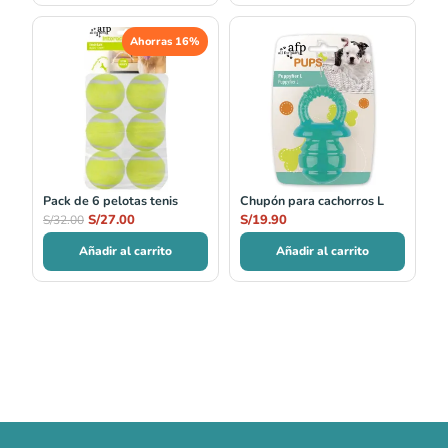
El
El
Ahorras 16%
precio
precio
original
actual
era:
es:
S/32.00.
S/27.00.
Pack de 6 pelotas tenis
Chupón para cachorros L
S/
27.00
S/
19.90
S/
32.00
Añadir al carrito
Añadir al carrito