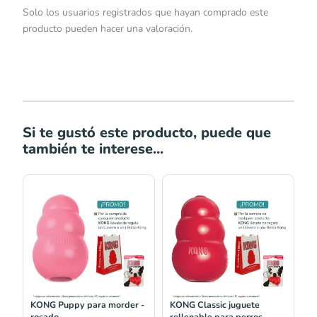
Solo los usuarios registrados que hayan comprado este
producto pueden hacer una valoración.
Si te gustó este producto, puede que
también te interese...
Rango
Rango
de
de
precios:
precios:
desde
desde
S/41.00
S/38.00
hasta
hasta
S/63.00
S/120.00
KONG Puppy para morder -
KONG Classic juguete
rosado
rellenable para perros