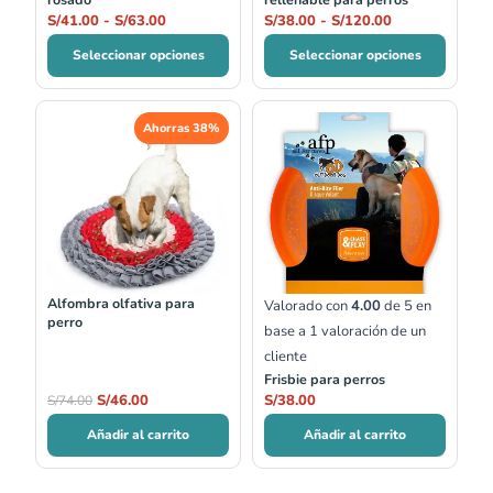
S/
41.00
-
S/
63.00
S/
38.00
-
S/
120.00
Seleccionar opciones
Seleccionar opciones
El
El
Ahorras 38%
precio
precio
original
actual
era:
es:
S/74.00.
S/46.00.
Alfombra olfativa para
Valorado con
4.00
de 5 en
perro
base a
1
valoración de un
cliente
Frisbie para perros
S/
46.00
S/
38.00
S/
74.00
Añadir al carrito
Añadir al carrito