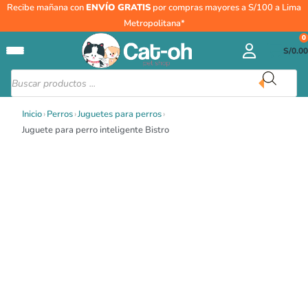
Ir
Juguete
Recibe mañana con
ENVÍO GRATIS
por compras mayores a S/100 a Lima
al
para
Metropolitana*
contenido
perro
0
S/
0.00
inteligente
Bistro
Búsqueda
de
cantidad
productos
Inicio
›
Perros
›
Juguetes para perros
›
Juguete para perro inteligente Bistro