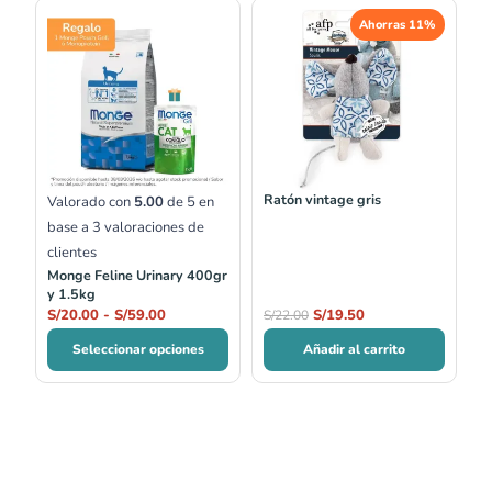
Rango
El
El
Ahorras 11%
de
precio
precio
precios:
original
actual
desde
era:
es:
S/20.00
S/22.00.
S/19.50.
hasta
S/59.00
Ratón vintage gris
Valorado con
5.00
de 5 en
base a
3
valoraciones de
clientes
Monge Feline Urinary 400gr
y 1.5kg
S/
20.00
-
S/
59.00
S/
19.50
S/
22.00
Seleccionar opciones
Añadir al carrito