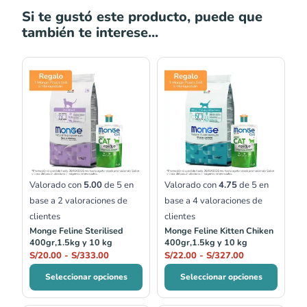
Si te gustó este producto, puede que
también te interese...
Rango
Rango
de
de
precios:
precios:
desde
desde
S/20.00
S/22.00
hasta
hasta
S/333.00
S/327.00
Valorado con
5.00
de 5 en
Valorado con
4.75
de 5 en
base a
2
valoraciones de
base a
4
valoraciones de
clientes
clientes
Monge Feline Sterilised
Monge Feline Kitten Chiken
400gr,1.5kg y 10 kg
400gr,1.5kg y 10 kg
S/
20.00
-
S/
333.00
S/
22.00
-
S/
327.00
Seleccionar opciones
Seleccionar opciones