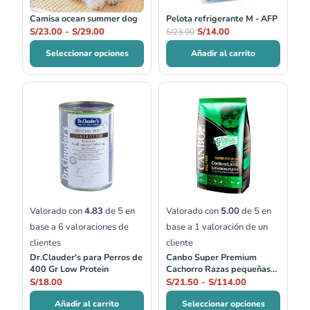
Camisa ocean summer dog
Pelota refrigerante M - AFP
S/
23.00
-
S/
29.00
S/
14.00
S/
23.00
Seleccionar opciones
Añadir al carrito
Rango
de
precios:
desde
S/21.50
hasta
S/114.00
Valorado con
4.83
de 5 en
Valorado con
5.00
de 5 en
base a
6
valoraciones de
base a
1
valoración de un
clientes
cliente
Dr.Clauder's para Perros de
Canbo Super Premium
400 Gr Low Protein
Cachorro Razas pequeñas
Cordero 1kg y 7 kg
S/
18.00
S/
21.50
-
S/
114.00
Añadir al carrito
Seleccionar opciones