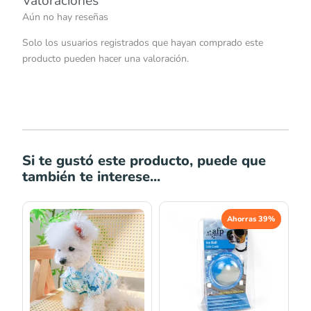
Valoraciones
Aún no hay reseñas
Solo los usuarios registrados que hayan comprado este
producto pueden hacer una valoración.
Si te gustó este producto, puede que
también te interese...
Rango
El
El
Ahorras 39%
de
precio
precio
precios:
original
actual
desde
era:
es:
S/23.00
S/23.00.
S/14.00.
hasta
S/29.00