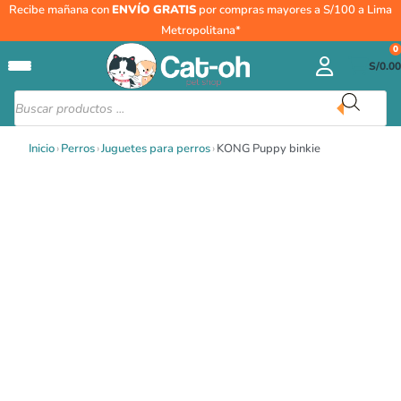
Ir
KONG
Recibe mañana con
ENVÍO GRATIS
por compras mayores a S/100 a Lima
al
Puppy
Metropolitana*
contenido
binkie
0
S/
0.00
cantidad
Búsqueda
de
productos
Inicio
›
Perros
›
Juguetes para perros
›
KONG Puppy binkie