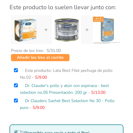
Este producto lo suelen llevar junto con:
+
+
Precio de los tres:
S/
31.00
Añadir los tres al carrito
Este producto: Lata Best Filet pechuga de pollo
No.02
-
S/
9.00
Dr. Clauder's pollo y atún con espinaca - best
selection no.05 Presentación: 200 gr
-
S/
13.00
Dr Clauders Sachet Best Selection No 30 - Pollo
puro
-
S/
9.00
Disponible para envío a todo el Perú