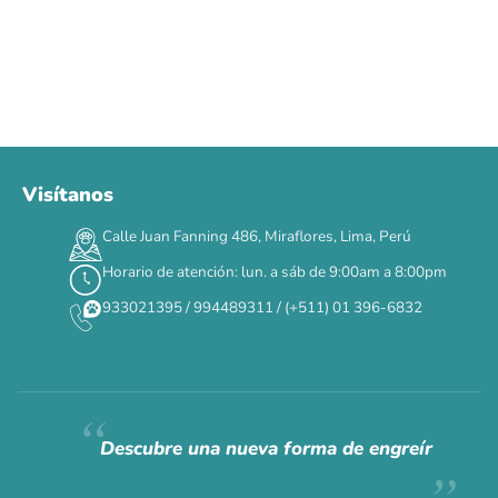
Visítanos
00
00
00
00
:
:
:
TERMINA EN
Calle Juan Fanning 486, Miraflores, Lima, Perú
DÍAS
HORAS
MIN
SEG
Horario de atención: lun. a sáb de 9:00am a 8:00pm
✕
933021395 / 994489311 / (+511) 01 396-6832
CAT WEEK · 4 AL 8 DE AGOSTO
Siempre fuimos
raros.
Hoy somos mayoría.
Descubre una nueva forma de engreír
Descuentos y promos en tus marcas favoritas 🐾