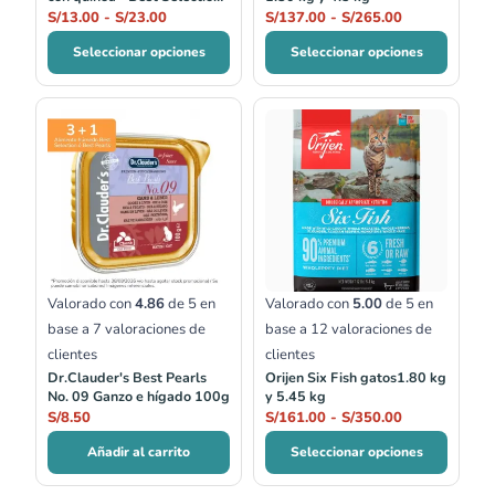
no.04
S/
13.00
-
S/
23.00
S/
137.00
-
S/
265.00
Seleccionar opciones
Seleccionar opciones
Rango
de
precios:
desde
S/161.00
hasta
S/350.00
Valorado con
4.86
de 5 en
Valorado con
5.00
de 5 en
base a
7
valoraciones de
base a
12
valoraciones de
clientes
clientes
Dr.Clauder's Best Pearls
Orijen Six Fish gatos1.80 kg
No. 09 Ganzo e hígado 100g
y 5.45 kg
S/
8.50
S/
161.00
-
S/
350.00
Añadir al carrito
Seleccionar opciones