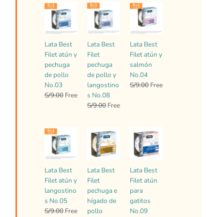
El
El
El
El
El
El
precio
precio
precio
precio
precio
precio
original
actual
original
actual
original
actual
era:
es:
era:
es:
era:
es:
Lata Best
Lata Best
Lata Best
S/9.00.
Free.
S/9.00.
Free.
S/9.00.
Free.
Filet atún y
Filet
Filet atún y
pechuga
pechuga
salmón
de pollo
de pollo y
No.04
No.03
langostino
S/
9.00
Free
S/
9.00
Free
s No.08
S/
9.00
Free
El
El
El
El
El
El
precio
precio
precio
precio
precio
precio
original
actual
original
actual
original
actual
era:
es:
era:
es:
era:
es:
Lata Best
Lata Best
Lata Best
S/9.00.
Free.
S/9.00.
Free.
S/9.00.
Free.
Filet atún y
Filet
Filet atún
langostino
pechuga e
para
s No.05
hígado de
gatitos
S/
9.00
Free
pollo
No.09