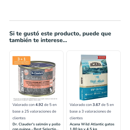
Si te gustó este producto, puede que
también te interese...
Rango
Rango
de
de
precios:
precios:
desde
desde
S/13.00
S/137.00
hasta
hasta
S/23.00
S/265.00
Valorado con
4.92
de 5 en
Valorado con
3.67
de 5 en
base a
25
valoraciones de
base a
3
valoraciones de
clientes
clientes
Dr. Clauder's salmón y pollo
Acana Wild Atlantic gatos
con quinoa - Best Selection
1.80 kg y 4.5 kg