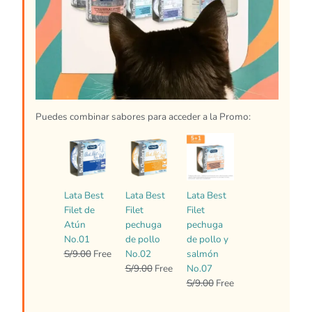
Puedes combinar sabores para acceder a la Promo:
El
El
El
El
El
El
precio
precio
precio
precio
precio
precio
original
actual
original
actual
original
actual
era:
es:
era:
es:
era:
es:
Lata Best
Lata Best
Lata Best
S/9.00.
Free.
S/9.00.
Free.
S/9.00.
Free.
Filet de
Filet
Filet
Atún
pechuga
pechuga
No.01
de pollo
de pollo y
S/
9.00
Free
No.02
salmón
S/
9.00
Free
No.07
S/
9.00
Free