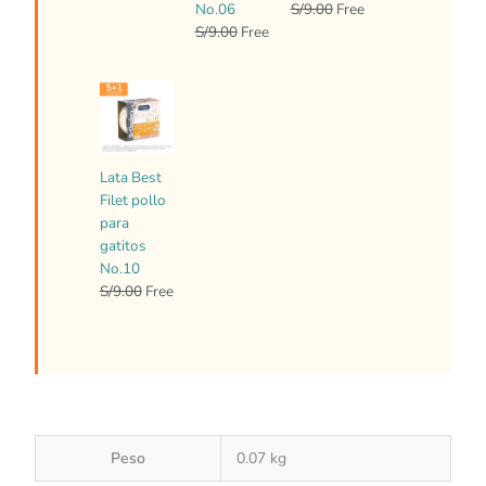
No.06
S/
9.00
Free
S/
9.00
Free
El
El
precio
precio
original
actual
era:
es:
Lata Best
S/9.00.
Free.
Filet pollo
para
gatitos
No.10
S/
9.00
Free
Peso
0.07 kg