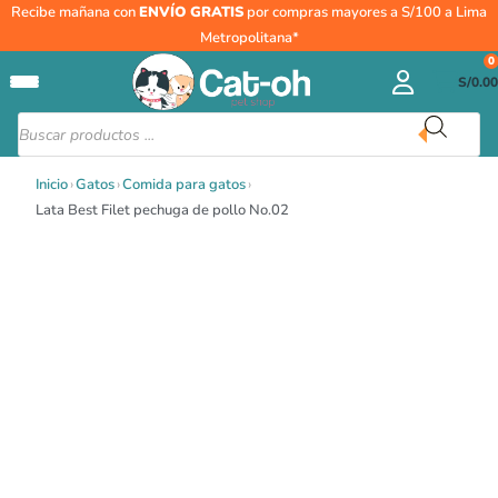
Ir
Lata
Recibe mañana con
ENVÍO GRATIS
por compras mayores a S/100 a Lima
al
Best
Metropolitana*
contenido
Filet
0
S/
0.00
pechuga
de
Búsqueda
de
pollo
productos
No.02
Inicio
›
Gatos
›
Comida para gatos
›
cantidad
Lata Best Filet pechuga de pollo No.02