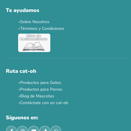
Solo por esta semana.
Te ayudamos
Applaws 15%
Bravery 15%
Hill's 15%
Tiki Cat 5+1
Sobre Nosotros
Dr. Clauder's 3+1
N&D 5%
Y más...
Términos y Condiciones
Ver todas las promos 🐾
Ahora no
Ruta cat-oh
Productos para Gatos
Productos para Perros
Blog de Mascotas
Contáctate con un cat-oh
Síguenos en: