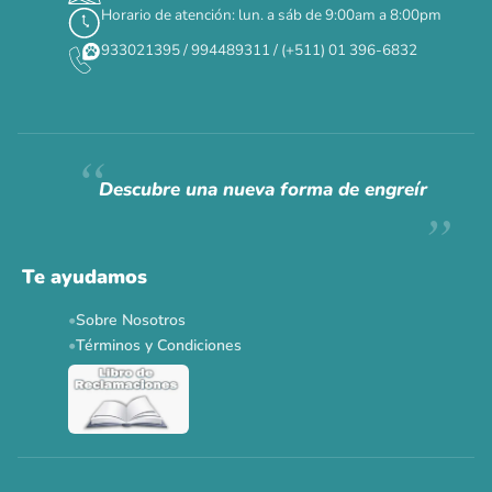
Horario de atención: lun. a sáb de 9:00am a 8:00pm
✕
933021395 / 994489311 / (+511) 01 396-6832
CAT WEEK · 4 AL 8 DE AGOSTO
Siempre fuimos
raros.
Hoy somos mayoría.
Descubre una nueva forma de engreír
Descuentos y promos en tus marcas favoritas 🐾
Solo por esta semana.
Te ayudamos
Applaws 15%
Bravery 15%
Hill's 15%
Tiki Cat 5+1
Sobre Nosotros
Dr. Clauder's 3+1
N&D 5%
Y más...
Términos y Condiciones
Ver todas las promos 🐾
Ahora no