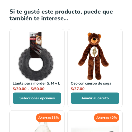
Si te gustó este producto, puede que
también te interese...
Rango
de
precios:
desde
S/30.00
hasta
S/50.00
Llanta para morder S, M y L
Oso con cuerpo de soga
S/
30.00
-
S/
50.00
S/
37.00
Seleccionar opciones
Añadir al carrito
El
El
El
El
Ahorras 38%
Ahorras 40%
precio
precio
precio
precio
original
actual
original
actual