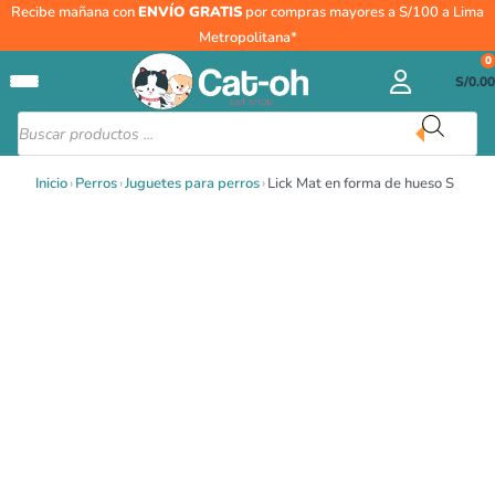
Ir
Lick
Recibe mañana con
ENVÍO GRATIS
por compras mayores a S/100 a Lima
al
Mat
Metropolitana*
contenido
en
0
S/
0.00
forma
de
Búsqueda
de
hueso
productos
S
Inicio
›
Perros
›
Juguetes para perros
›
Lick Mat en forma de hueso S
cantidad