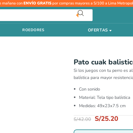
El
El
Pato
e mañana con
ENVÍO GRATIS
por compras mayores a S/100 a Lima Metropol
precio
prec
cuak
original
actu
balistico
era:
es:
cantidad
S/42.00.
S/25
OFERTAS
ROEDORES
Pato cuak balisti
Si los juegos con tu perro es al
balística para mayor resistencia
Con sonido
Material: Tela tipo balística
Medidas: 49x23x7.5 cm
S/
25.20
S/
42.00