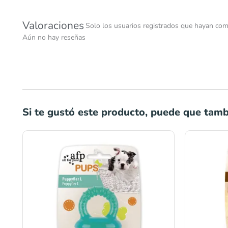
Valoraciones
Solo los usuarios registrados que hayan com
Aún no hay reseñas
Si te gustó este producto, puede que tambi
El
pre
ori
era
S/4