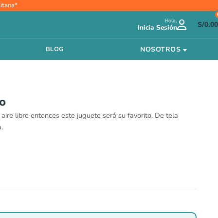
itana*
io
Hola,
al
S/
0.00
Inicia Sesión
.20.
NOSOTROS
BLOG
co
 aire libre entonces este juguete será su favorito. De tela
.