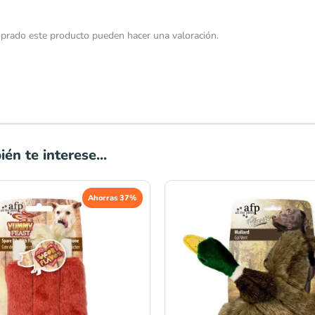
prado este producto pueden hacer una valoración.
én te interese...
El
Ahorras 37%
cio
precio
ginal
actual
:
es:
1.00.
S/26.00.