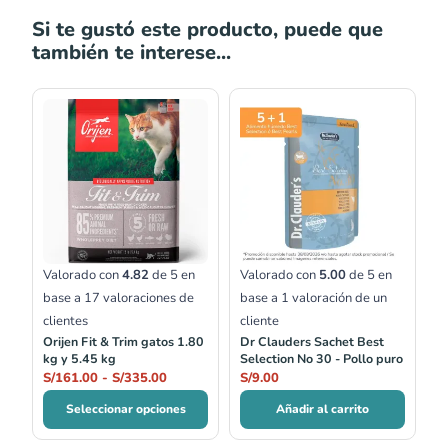
Si te gustó este producto, puede que
también te interese...
Rango
de
precios:
desde
S/161.00
hasta
S/335.00
Valorado con
4.82
de 5 en
Valorado con
5.00
de 5 en
base a
17
valoraciones de
base a
1
valoración de un
clientes
cliente
Orijen Fit & Trim gatos 1.80
Dr Clauders Sachet Best
kg y 5.45 kg
Selection No 30 - Pollo puro
S/
161.00
-
S/
335.00
S/
9.00
Seleccionar opciones
Añadir al carrito