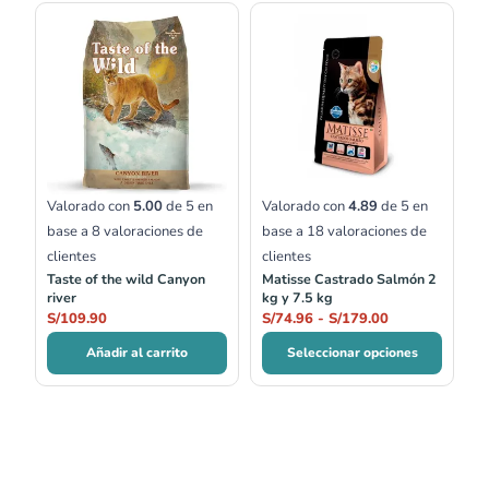
Rango
de
precios:
desde
S/74.96
hasta
S/179.00
Valorado con
5.00
de 5 en
Valorado con
4.89
de 5 en
base a
8
valoraciones de
base a
18
valoraciones de
clientes
clientes
Taste of the wild Canyon
Matisse Castrado Salmón 2
river
kg y 7.5 kg
S/
109.90
S/
74.96
-
S/
179.00
Añadir al carrito
Seleccionar opciones