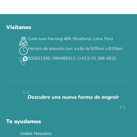
Visítanos
00
00
00
00
:
:
:
TERMINA EN
Calle Juan Fanning 486, Miraflores, Lima, Perú
DÍAS
HORAS
MIN
SEG
Horario de atención: lun. a sáb de 9:00am a 8:00pm
✕
933021395 / 994489311 / (+511) 01 396-6832
CAT WEEK · 4 AL 8 DE AGOSTO
Siempre fuimos
raros.
Hoy somos mayoría.
Descubre una nueva forma de engreír
Descuentos y promos en tus marcas favoritas 🐾
Solo por esta semana.
Te ayudamos
Applaws 15%
Bravery 15%
Hill's 15%
Tiki Cat 5+1
Sobre Nosotros
Dr. Clauder's 3+1
N&D 5%
Y más...