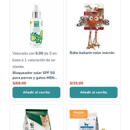
Búho bailarín color marrón
Valorado con
5.00
de 5 en
base a
1
valoración de un
cliente
Bloqueador solar SPF 50
para perros y gatos MEN
FOR SAN
S/
68.00
S/
25.00
Añadir al carrito
Añadir al carrito
Rango
Rango
de
de
precios:
precios:
desde
desde