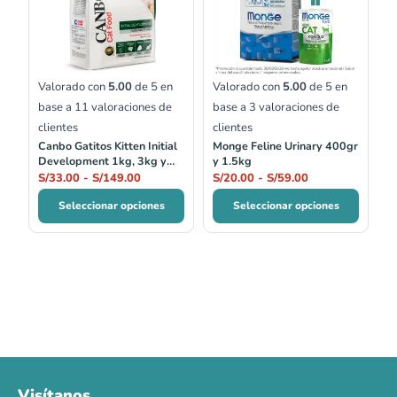
S/33.00
S/20.00
hasta
hasta
S/149.00
S/59.00
Valorado con
5.00
de 5 en
Valorado con
5.00
de 5 en
base a
11
valoraciones de
base a
3
valoraciones de
clientes
clientes
Canbo Gatitos Kitten Initial
Monge Feline Urinary 400gr
Development 1kg, 3kg y
y 1.5kg
7kg
S/
33.00
-
S/
149.00
S/
20.00
-
S/
59.00
Seleccionar opciones
Seleccionar opciones
Visítanos