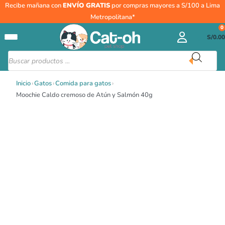
Ir
Moochie
Recibe mañana con
ENVÍO GRATIS
por compras mayores a S/100 a Lima
al
Caldo
Metropolitana*
contenido
cremoso
0
S/
0.00
de
Atún
Búsqueda
de
y
productos
Salmón
Inicio
›
Gatos
›
Comida para gatos
›
40g
Moochie Caldo cremoso de Atún y Salmón 40g
cantidad