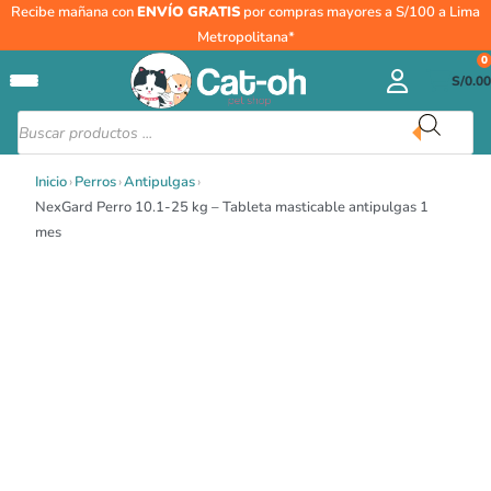
Ir
NexGard
Recibe mañana con
ENVÍO GRATIS
por compras mayores a S/100 a Lima
al
Perro
Metropolitana*
contenido
10.1-
0
S/
0.00
25
kg
Búsqueda
de
–
productos
Tableta
Inicio
›
Perros
›
Antipulgas
›
masticable
NexGard Perro 10.1-25 kg – Tableta masticable antipulgas 1
antipulgas
mes
1
mes
cantidad