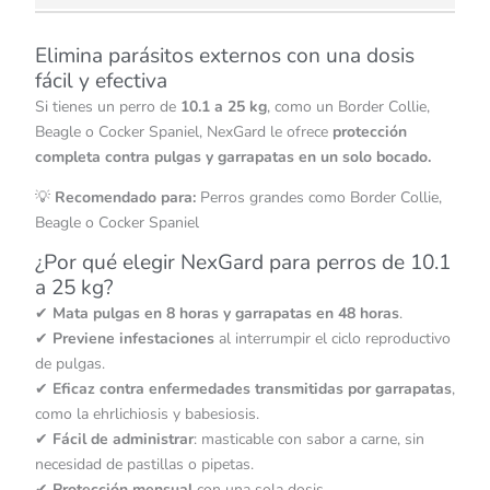
Elimina parásitos externos con una dosis
fácil y efectiva
Si tienes un perro de
10.1 a 25 kg
, como un Border Collie,
Beagle o Cocker Spaniel, NexGard le ofrece
protección
completa contra pulgas y garrapatas en un solo bocado.
💡
Recomendado para:
Perros grandes como Border Collie,
Beagle o Cocker Spaniel
¿Por qué elegir NexGard para perros de 10.1
a 25 kg?
✔
Mata pulgas en 8 horas y garrapatas en 48 horas
.
✔
Previene infestaciones
al interrumpir el ciclo reproductivo
de pulgas.
✔
Eficaz contra enfermedades transmitidas por garrapatas
,
como la ehrlichiosis y babesiosis.
✔
Fácil de administrar
: masticable con sabor a carne, sin
necesidad de pastillas o pipetas.
✔
Protección mensual
con una sola dosis.