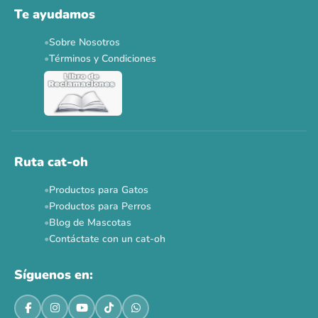
Te ayudamos
Applaws 15%
Bravery 15%
Hill's 15%
Tiki Cat 5+1
Sobre Nosotros
Dr. Clauder's 3+1
N&D 5%
Y más...
Términos y Condiciones
Ver todas las promos 🐾
Ahora no
Ruta cat-oh
Productos para Gatos
Productos para Perros
Blog de Mascotas
Contáctate con un cat-oh
Síguenos en: