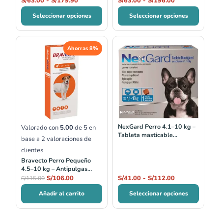
S/
63.00
-
S/
179.90
S/
63.00
-
S/
196.00
mes 20–40 kg
Seleccionar opciones
Seleccionar opciones
El
El
Rango
Ahorras 8%
precio
precio
de
original
actual
precios:
era:
es:
desde
S/115.00.
S/106.00.
S/41.00
hasta
S/112.00
NexGard Perro 4.1–10 kg –
Valorado con
5.00
de 5 en
Tableta masticable
base a
2
valoraciones de
antipulgas 1 mes
clientes
Bravecto Perro Pequeño
4.5–10 kg – Antipulgas
masticable 3 meses
S/
106.00
S/
41.00
-
S/
112.00
S/
115.00
Añadir al carrito
Seleccionar opciones