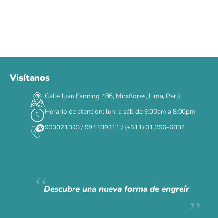
Visítanos
00
00
00
00
:
:
:
TERMINA EN
Calle Juan Fanning 486, Miraflores, Lima, Perú
DÍAS
HORAS
MIN
SEG
Horario de atención: lun. a sáb de 9:00am a 8:00pm
✕
933021395 / 994489311 / (+511) 01 396-6832
CAT WEEK · 4 AL 8 DE AGOSTO
Siempre fuimos
raros.
Hoy somos mayoría.
Descubre una nueva forma de engreír
Descuentos y promos en tus marcas favoritas 🐾
Solo por esta semana.