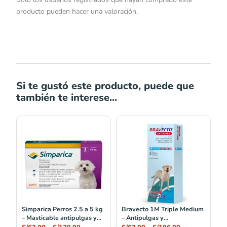
producto pueden hacer una valoración.
Si te gustó este producto, puede que
también te interese...
Rango
Rango
de
de
precios:
precios:
desde
desde
S/63.00
S/63.00
hasta
hasta
S/179.90
S/196.00
Simparica Perros 2.5 a 5 kg
Bravecto 1M Triple Medium
– Masticable antipulgas y
– Antipulgas y
garrapatas
Antiparasitario masticable 1