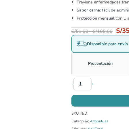
Previene enfermedades tran
Sabor carne
: fácil de admini
Protección mensual
con 1 s
S/
35
S/
51.00
-
S/
105.00
Disponible para envío 
Presentación
-
+
SKU:
N/D
Categoría:
Antipulgas
Etiqueta:
NexGard