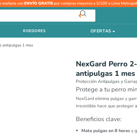
NexGard
e mañana con
ENVÍO GRATIS
por compras mayores a S/100 a Lima Metropol
Perro
2-
4
OFERTAS
ROEDORES
kg
–
e antipulgas 1 mes
Tableta
masticable
antipulgas
NexGard Perro 2-
1
antipulgas 1 mes
mes
cantidad
Protección Antipulgas y Garra
Protege a tu perro mi
NexGard elimina pulgas y garr
irresistible hace que proteger 
Beneficios clave:
Mata pulgas en 8 horas
y g