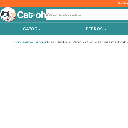
Ir
Recib
al
Búsqueda
de
contenido
productos
GATOS
PERROS
Inicio
›
Perros
›
Antipulgas
›
NexGard Perro 2-4 kg – Tableta masticabl