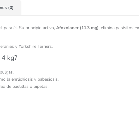
nes (0)
al para él. Su principio activo,
Afoxolaner (11.3 mg)
, elimina parásitos e
anias y Yorkshire Terriers.
 4 kg?
 pulgas.
omo la ehrlichiosis y babesiosis.
ad de pastillas o pipetas.