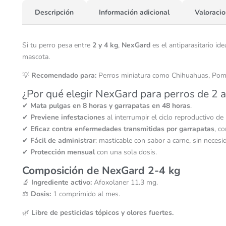
Descripción
Información adicional
Valoracio
Si tu perro pesa entre
2 y 4 kg
,
NexGard
es el antiparasitario ide
mascota.
💡
Recomendado para:
Perros miniatura como Chihuahuas, Pomer
¿Por qué elegir NexGard para perros de 2 a
✔
Mata pulgas en 8 horas y garrapatas en 48 horas
.
✔
Previene infestaciones
al interrumpir el ciclo reproductivo de
✔
Eficaz contra enfermedades transmitidas por garrapatas
, c
✔
Fácil de administrar
: masticable con sabor a carne, sin necesid
✔
Protección mensual
con una sola dosis.
Composición de NexGard 2-4 kg
🔬
Ingrediente activo:
Afoxolaner 11.3 mg.
⚖️
Dosis:
1 comprimido al mes.
🌿
Libre de pesticidas tópicos y olores fuertes.