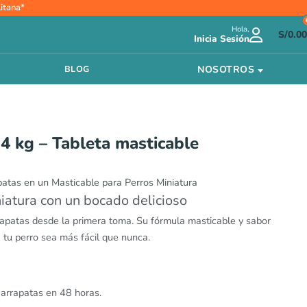
itana*
Hola,
S/
0.00
Inicia Sesión
NOSOTROS
BLOG
4 kg – Tableta masticable
patas en un Masticable para Perros Miniatura
niatura con un bocado delicioso
apatas desde la primera toma. Su fórmula masticable y sabor
a tu perro sea más fácil que nunca.
arrapatas en 48 horas.