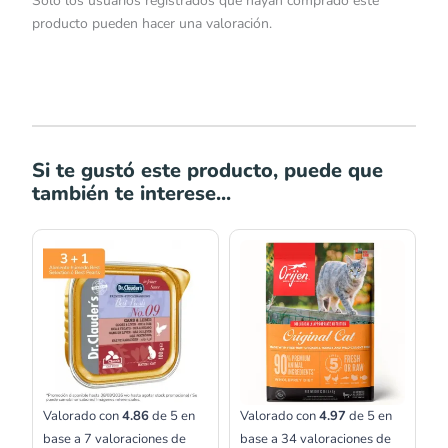
Solo los usuarios registrados que hayan comprado este
producto pueden hacer una valoración.
Si te gustó este producto, puede que
también te interese...
Rango
de
precios:
desde
S/146.00
hasta
S/332.00
Valorado con
4.86
de 5 en
Valorado con
4.97
de 5 en
base a
7
valoraciones de
base a
34
valoraciones de