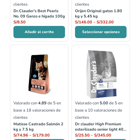
clientes
clientes
Dr.Clauder's Best Pearls
Orijen Original gatos 1.80
No. 09 Ganzo e hígado 100g
kg y 5.45 kg
S/
8.50
S/
146.00
-
S/
332.00
Añadir al carrito
Seleccionar opciones
Rango
Rango
de
de
precios:
precios:
desde
desde
S/74.96
S/25.50
hasta
hasta
S/179.00
S/345.00
Valorado con
4.89
de 5 en
Valorado con
5.00
de 5 en
base a
18
valoraciones de
base a
10
valoraciones de
clientes
clientes
Matisse Castrado Salmón 2
Dr clauder High Premium
kg y 7.5 kg
esterilizado senior light 400
gr, 1.5 kg, 4 kg y 10 kg
S/
74.96
-
S/
179.00
S/
25.50
-
S/
345.00