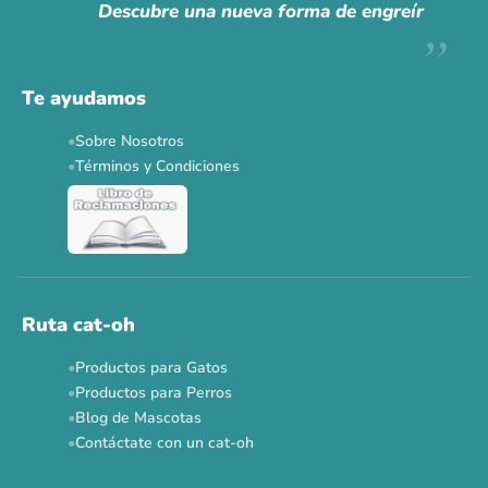
Descubre una nueva forma de engreír
Descuentos y promos en tus marcas favoritas 🐾
Solo por esta semana.
Te ayudamos
Applaws 15%
Bravery 15%
Hill's 15%
Tiki Cat 5+1
Sobre Nosotros
Dr. Clauder's 3+1
N&D 5%
Y más...
Términos y Condiciones
Ver todas las promos 🐾
Ahora no
Ruta cat-oh
Productos para Gatos
Productos para Perros
Blog de Mascotas
Contáctate con un cat-oh