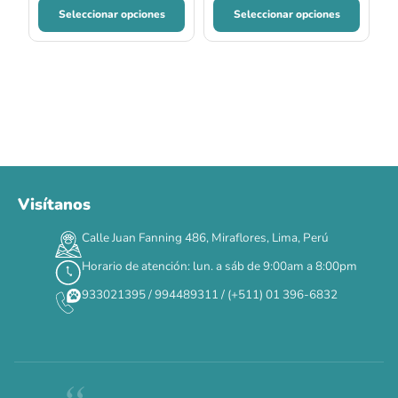
Seleccionar opciones
Seleccionar opciones
Visítanos
00
00
00
00
:
:
:
TERMINA EN
Calle Juan Fanning 486, Miraflores, Lima, Perú
DÍAS
HORAS
MIN
SEG
Horario de atención: lun. a sáb de 9:00am a 8:00pm
✕
933021395 / 994489311 / (+511) 01 396-6832
CAT WEEK · 4 AL 8 DE AGOSTO
Siempre fuimos
raros.
Hoy somos mayoría.