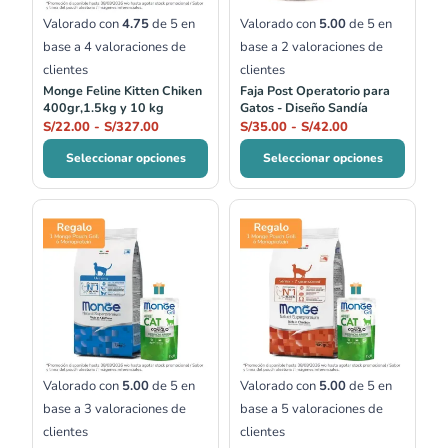
Valorado con
4.75
de 5 en
Valorado con
5.00
de 5 en
base a
4
valoraciones de
base a
2
valoraciones de
clientes
clientes
Monge Feline Kitten Chiken
Faja Post Operatorio para
400gr,1.5kg y 10 kg
Gatos - Diseño Sandía
S/
22.00
-
S/
327.00
S/
35.00
-
S/
42.00
Seleccionar opciones
Seleccionar opciones
Rango
de
precios:
desde
S/20.00
hasta
S/59.00
Valorado con
5.00
de 5 en
Valorado con
5.00
de 5 en
base a
3
valoraciones de
base a
5
valoraciones de
clientes
clientes