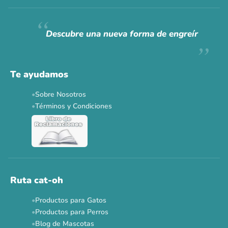
Siempre fuimos
raros.
Hoy somos mayoría.
Descubre una nueva forma de engreír
Descuentos y promos en tus marcas favoritas 🐾
Solo por esta semana.
Te ayudamos
Applaws 15%
Bravery 15%
Hill's 15%
Tiki Cat 5+1
Sobre Nosotros
Dr. Clauder's 3+1
N&D 5%
Y más...
Términos y Condiciones
Ver todas las promos 🐾
Ahora no
Ruta cat-oh
Productos para Gatos
Productos para Perros
Blog de Mascotas