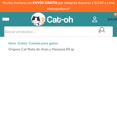
Ir
Origens
Recibe mañana con
ENVÍO GRATIS
por compras mayores a S/100 a Lima
al
Cat
Metropolitana*
contenido
filete
0
S/
0.00
de
Atún
Búsqueda
de
y
productos
Manzana
Inicio
›
Gatos
›
Comida para gatos
›
85
Origens Cat filete de Atún y Manzana 85 gr
gr
cantidad