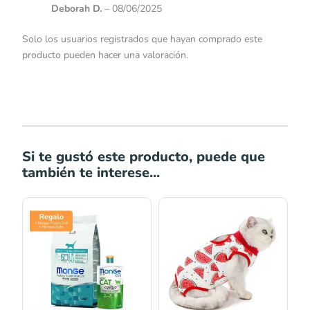
Deborah D.
–
08/06/2025
Solo los usuarios registrados que hayan comprado este
producto pueden hacer una valoración.
Si te gustó este producto, puede que
también te interese...
Rango
Rango
de
de
precios:
precios:
desde
desde
S/22.00
S/35.00
hasta
hasta
S/327.00
S/42.00