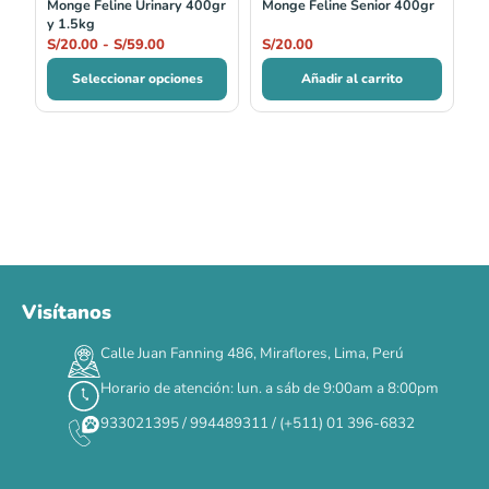
Monge Feline Urinary 400gr
Monge Feline Senior 400gr
y 1.5kg
S/
20.00
-
S/
59.00
S/
20.00
Seleccionar opciones
Añadir al carrito
Visítanos
00
00
00
00
:
:
:
TERMINA EN
Calle Juan Fanning 486, Miraflores, Lima, Perú
DÍAS
HORAS
MIN
SEG
Horario de atención: lun. a sáb de 9:00am a 8:00pm
✕
933021395 / 994489311 / (+511) 01 396-6832
CAT WEEK · 4 AL 8 DE AGOSTO