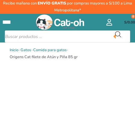
Ir
Origens
Recibe mañana con
ENVÍO GRATIS
por compras mayores a S/100 a Lima
al
Cat
Metropolitana*
contenido
filete
0
S/
0.00
de
Atún
Búsqueda
de
y
productos
Piña
Inicio
›
Gatos
›
Comida para gatos
›
85
Origens Cat filete de Atún y Piña 85 gr
gr
cantidad