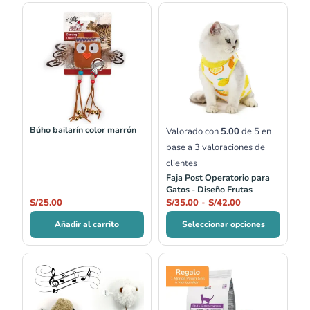
Rango
de
precios:
desde
S/35.00
hasta
S/42.00
Búho bailarín color marrón
Valorado con
5.00
de 5 en
base a
3
valoraciones de
clientes
Faja Post Operatorio para
Gatos - Diseño Frutas
S/
25.00
S/
35.00
-
S/
42.00
Añadir al carrito
Seleccionar opciones
Rango
de
precios:
desde