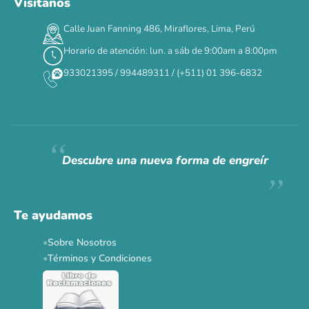
Visítanos
00
00
00
00
:
:
:
TERMINA EN
Calle Juan Fanning 486, Miraflores, Lima, Perú
DÍAS
HORAS
MIN
SEG
Horario de atención: lun. a sáb de 9:00am a 8:00pm
✕
933021395 / 994489311 / (+511) 01 396-6832
CAT WEEK · 4 AL 8 DE AGOSTO
Siempre fuimos
raros.
Hoy somos mayoría.
Descubre una nueva forma de engreír
Descuentos y promos en tus marcas favoritas 🐾
Solo por esta semana.
Te ayudamos
Applaws 15%
Bravery 15%
Hill's 15%
Tiki Cat 5+1
Sobre Nosotros
Dr. Clauder's 3+1
N&D 5%
Y más...
Términos y Condiciones
Ver todas las promos 🐾