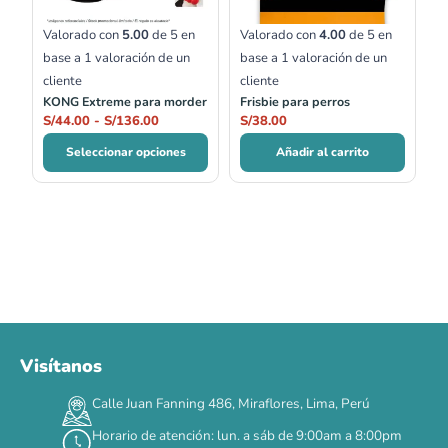
Valorado con
5.00
de 5 en
Valorado con
4.00
de 5 en
base a
1
valoración de un
base a
1
valoración de un
cliente
cliente
KONG Extreme para morder
Frisbie para perros
S/
44.00
-
S/
136.00
S/
38.00
Seleccionar opciones
Añadir al carrito
Visítanos
00
00
00
00
:
:
:
TERMINA EN
Calle Juan Fanning 486, Miraflores, Lima, Perú
DÍAS
HORAS
MIN
SEG
Horario de atención: lun. a sáb de 9:00am a 8:00pm
✕