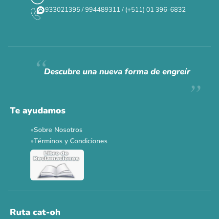
933021395 / 994489311 / (+511) 01 396-6832
CAT WEEK · 4 AL 8 DE AGOSTO
Siempre fuimos
raros.
Hoy somos mayoría.
Descubre una nueva forma de engreír
Descuentos y promos en tus marcas favoritas 🐾
Solo por esta semana.
Te ayudamos
Applaws 15%
Bravery 15%
Hill's 15%
Tiki Cat 5+1
Sobre Nosotros
Dr. Clauder's 3+1
N&D 5%
Y más...
Términos y Condiciones
Ver todas las promos 🐾
Ahora no
Ruta cat-oh