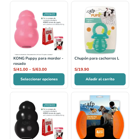
Rango
de
precios:
desde
S/41.00
hasta
S/63.00
KONG Puppy para morder -
Chupón para cachorros L
rosado
S/
41.00
-
S/
63.00
S/
19.90
Seleccionar opciones
Añadir al carrito
Rango
de
precios:
desde
S/44.00
hasta
S/136.00