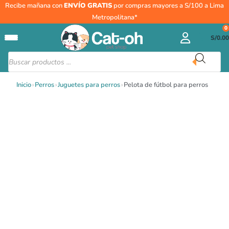
Ir
Pelota
Recibe mañana con
ENVÍO GRATIS
por compras mayores a S/100 a Lima
al
de
Metropolitana*
contenido
fútbol
0
S/
0.00
para
perros
Búsqueda
de
cantidad
productos
Inicio
›
Perros
›
Juguetes para perros
›
Pelota de fútbol para perros