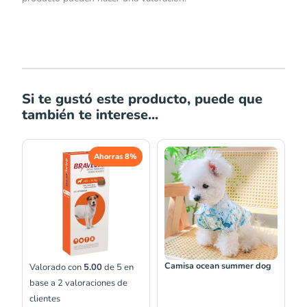
Si te gustó este producto, puede que
también te interese...
El
El
Rango
Ahorras 8%
precio
precio
de
original
actual
precios:
era:
es:
desde
S/115.00.
S/106.00.
S/23.00
hasta
S/29.00
Camisa ocean summer dog
Valorado con
5.00
de 5 en
base a
2
valoraciones de
clientes