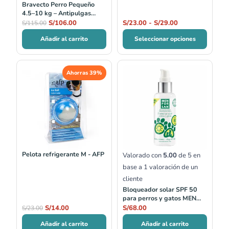
Bravecto Perro Pequeño
4.5–10 kg – Antipulgas
masticable 3 meses
S/
106.00
S/
23.00
-
S/
29.00
S/
115.00
Añadir al carrito
Seleccionar opciones
El
El
Ahorras 39%
precio
precio
original
actual
era:
es:
S/23.00.
S/14.00.
Pelota refrigerante M - AFP
Valorado con
5.00
de 5 en
base a
1
valoración de un
cliente
Bloqueador solar SPF 50
para perros y gatos MEN
FOR SAN
S/
14.00
S/
68.00
S/
23.00
Añadir al carrito
Añadir al carrito