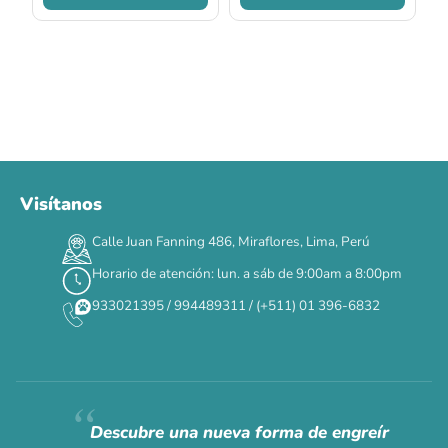
Visítanos
00
00
00
00
:
:
:
TERMINA EN
Calle Juan Fanning 486, Miraflores, Lima, Perú
DÍAS
HORAS
MIN
SEG
Horario de atención: lun. a sáb de 9:00am a 8:00pm
✕
933021395 / 994489311 / (+511) 01 396-6832
CAT WEEK · 4 AL 8 DE AGOSTO
Siempre fuimos
raros.
Hoy somos mayoría.
Descubre una nueva forma de engreír