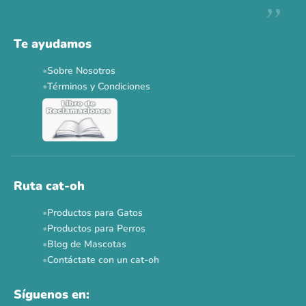
Descuentos y promos en tus marcas favoritas 🐾
Solo por esta semana.
Te ayudamos
Applaws 15%
Bravery 15%
Hill's 15%
Tiki Cat 5+1
Sobre Nosotros
Dr. Clauder's 3+1
N&D 5%
Y más...
Términos y Condiciones
Ver todas las promos 🐾
Ahora no
Ruta cat-oh
Productos para Gatos
Productos para Perros
Blog de Mascotas
Contáctate con un cat-oh
Síguenos en: