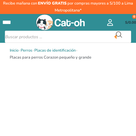
Ir
Placas
Recibe mañana con
ENVÍO GRATIS
por compras mayores a S/100 a Lima
al
para
Metropolitana*
contenido
perros
0
S/
0.00
Corazon
pequeño
Búsqueda
de
y
productos
grande
Inicio
›
Perros
›
Placas de identificación
›
cantidad
Placas para perros Corazon pequeño y grande