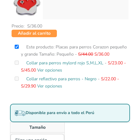
Precio:
S/
36.00
Añadir al carrito
El
El
Este producto: Placas para perros Corazon pequeño
precio
precio
y grande Tamaño: Pequeño
-
S/
44.00
S/
36.00
original
actual
Rango
Collar para perros mylord rojo S,M,L,XL
-
S/
23.00
-
era:
es:
de
S/
45.00
Ver opciones
S/44.00.
S/36.00.
precios:
Rango
Collar reflectivo para perros - Negro
-
S/
22.00
-
desde
de
S/
29.90
Ver opciones
S/23.00
precios:
hasta
desde
S/45.00
S/22.00
Disponible para envío a todo el Perú
hasta
S/29.90
Tamaño