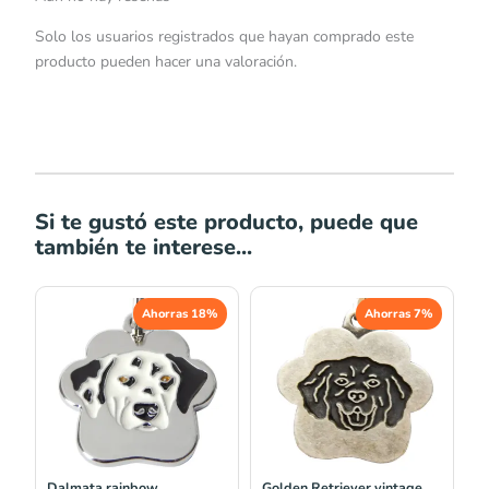
Solo los usuarios registrados que hayan comprado este
producto pueden hacer una valoración.
Si te gustó este producto, puede que
también te interese...
El
El
El
El
Ahorras 18%
Ahorras 7%
precio
precio
precio
precio
original
actual
original
actual
era:
es:
era:
es:
S/44.00.
S/36.00.
S/32.00.
S/29.90.
Dalmata rainbow
Golden Retriever vintage