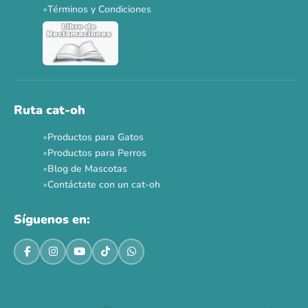
Dr. Clauder's 3+1
N&D 5%
Y más...
Términos y Condiciones
Ver todas las promos 🐾
Ahora no
Ruta cat-oh
Productos para Gatos
Productos para Perros
Blog de Mascotas
Contáctate con un cat-oh
Síguenos en: