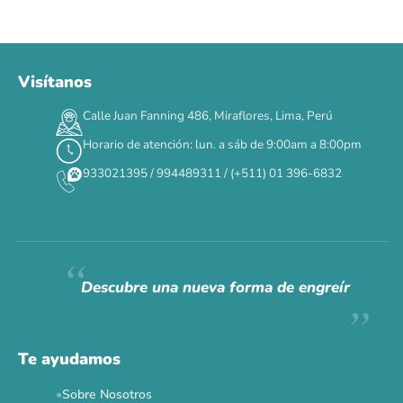
Visítanos
00
00
00
00
:
:
:
TERMINA EN
Calle Juan Fanning 486, Miraflores, Lima, Perú
DÍAS
HORAS
MIN
SEG
Horario de atención: lun. a sáb de 9:00am a 8:00pm
✕
933021395 / 994489311 / (+511) 01 396-6832
CAT WEEK · 4 AL 8 DE AGOSTO
Siempre fuimos
raros.
Hoy somos mayoría.
Descubre una nueva forma de engreír
Descuentos y promos en tus marcas favoritas 🐾
Solo por esta semana.
Te ayudamos
Applaws 15%
Bravery 15%
Hill's 15%
Tiki Cat 5+1
Sobre Nosotros