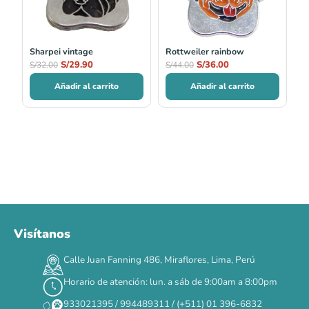
Sharpei vintage
Rottweiler rainbow
S/
29.90
S/
36.00
S/
32.00
S/
44.00
Añadir al carrito
Añadir al carrito
Visítanos
Calle Juan Fanning 486, Miraflores, Lima, Perú
Horario de atención: lun. a sáb de 9:00am a 8:00pm
933021395 / 994489311 / (+511) 01 396-6832