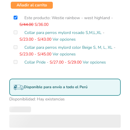
Añadir al carrito
El
El
Este producto: Westie rainbow - west highland
-
precio
precio
S/
44.00
S/
36.00
original
actual
Rango
Collar para perros mylord rosado S,M,L,XL
-
era:
es:
de
S/
23.00
-
S/
43.00
Ver opciones
S/44.00.
S/36.00.
precios:
Rango
Collar para perros mylord color Beige S, M, L, XL
-
desde
de
S/
23.00
-
S/
45.00
Ver opciones
S/23.00
precios:
Rango
Collar Pride
-
S/
27.00
-
S/
29.00
Ver opciones
hasta
desde
de
S/43.00
S/23.00
precios:
hasta
desde
Disponible para envío a todo el Perú
S/45.00
S/27.00
hasta
Disponibilidad:
Hay existencias
S/29.00