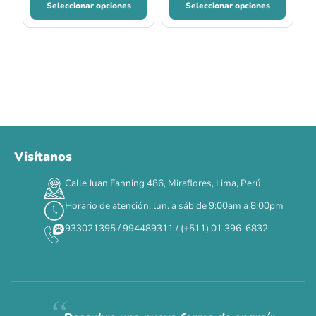
Seleccionar opciones
Seleccionar opciones
Visítanos
00
00
00
00
:
:
:
TERMINA EN
Calle Juan Fanning 486, Miraflores, Lima, Perú
DÍAS
HORAS
MIN
SEG
Horario de atención: lun. a sáb de 9:00am a 8:00pm
✕
933021395 / 994489311 / (+511) 01 396-6832
CAT WEEK · 4 AL 8 DE AGOSTO
Siempre fuimos
raros.
Hoy somos mayoría.