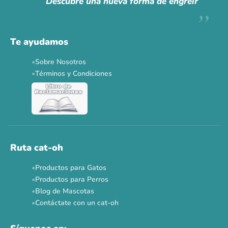
Descubre una nueva forma de engreír
Descuentos y promos en tus marcas favoritas 🐾
Solo por esta semana.
Te ayudamos
Applaws 15%
Bravery 15%
Hill's 15%
Tiki Cat 5+1
Sobre Nosotros
Dr. Clauder's 3+1
N&D 5%
Y más...
Términos y Condiciones
Ver todas las promos 🐾
Ahora no
Ruta cat-oh
Productos para Gatos
Productos para Perros
Blog de Mascotas
Contáctate con un cat-oh