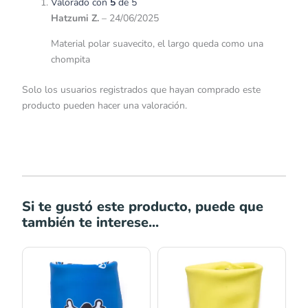
Valorado con
5
de 5
Hatzumi Z.
–
24/06/2025
Material polar suavecito, el largo queda como una
chompita
Solo los usuarios registrados que hayan comprado este
producto pueden hacer una valoración.
Si te gustó este producto, puede que
también te interese...
Rango
Rango
de
de
precios:
precios:
desde
desde