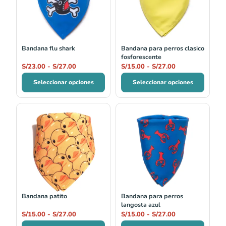
S/23.00
S/15.00
hasta
hasta
S/27.00
S/27.00
Bandana flu shark
Bandana para perros clasico
fosforescente
S/
23.00
-
S/
27.00
S/
15.00
-
S/
27.00
Seleccionar opciones
Seleccionar opciones
Rango
Rango
de
de
precios:
precios:
desde
desde
S/15.00
S/15.00
hasta
hasta
S/27.00
S/27.00
Bandana patito
Bandana para perros
langosta azul
S/
15.00
-
S/
27.00
S/
15.00
-
S/
27.00