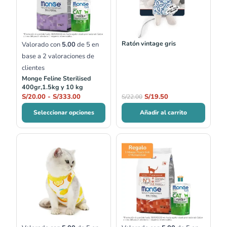
S/20.00
S/22.00.
S/19.50.
hasta
S/333.00
Ratón vintage gris
Valorado con
5.00
de 5 en
base a
2
valoraciones de
clientes
Monge Feline Sterilised
400gr,1.5kg y 10 kg
S/
20.00
-
S/
333.00
S/
19.50
S/
22.00
Seleccionar opciones
Añadir al carrito
Rango
de
precios:
desde
S/35.00
hasta
S/42.00