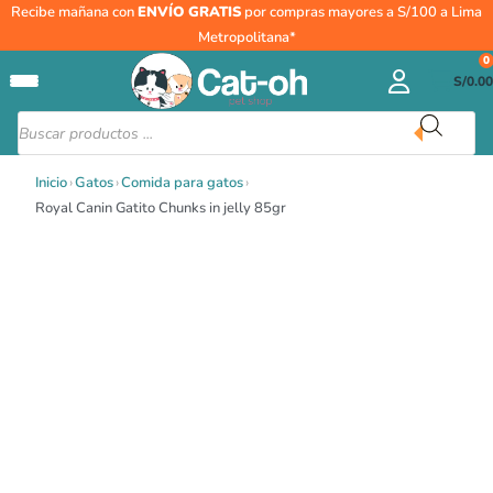
Ir
Recibe mañana con
ENVÍO GRATIS
por compras mayores a S/100 a Lima
al
Metropolitana*
contenido
0
S/
0.00
Búsqueda
de
productos
Inicio
›
Gatos
›
Comida para gatos
›
Royal Canin Gatito Chunks in jelly 85gr