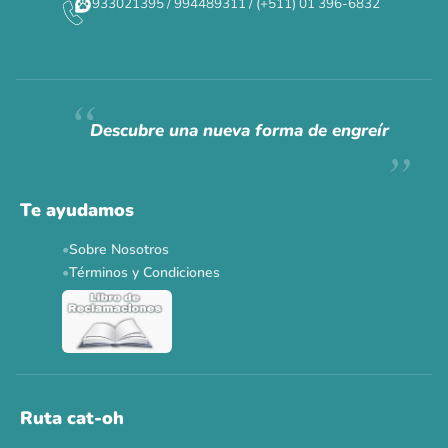
933021395 / 994489311 / (+511) 01 396-6832
CAT WEEK · 4 AL 8 DE AGOSTO
Siempre fuimos
raros.
Hoy somos mayoría.
Descubre una nueva forma de engreír
Descuentos y promos en tus marcas favoritas 🐾
Solo por esta semana.
Te ayudamos
Applaws 15%
Bravery 15%
Hill's 15%
Tiki Cat 5+1
Sobre Nosotros
Dr. Clauder's 3+1
N&D 5%
Y más...
Términos y Condiciones
Ver todas las promos 🐾
Ahora no
Ruta cat-oh