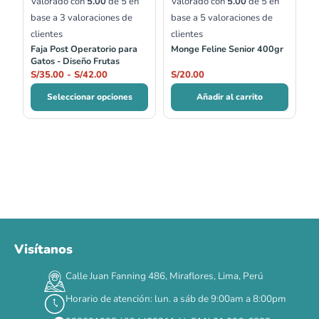
Valorado con
5.00
de 5 en
Valorado con
5.00
de 5 en
base a
3
valoraciones de
base a
5
valoraciones de
clientes
clientes
Faja Post Operatorio para
Monge Feline Senior 400gr
Gatos - Diseño Frutas
S/
35.00
-
S/
42.00
S/
20.00
Seleccionar opciones
Añadir al carrito
Visítanos
00
00
00
00
:
:
:
TERMINA EN
Calle Juan Fanning 486, Miraflores, Lima, Perú
DÍAS
HORAS
MIN
SEG
Horario de atención: lun. a sáb de 9:00am a 8:00pm
✕