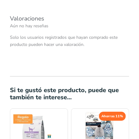
Valoraciones
Aún no hay reseñas
Solo los usuarios registrados que hayan comprado este
producto pueden hacer una valoración.
Si te gustó este producto, puede que
también te interese...
Rango
El
El
Ahorras 11%
de
precio
precio
precios:
original
actual
desde
era:
es: