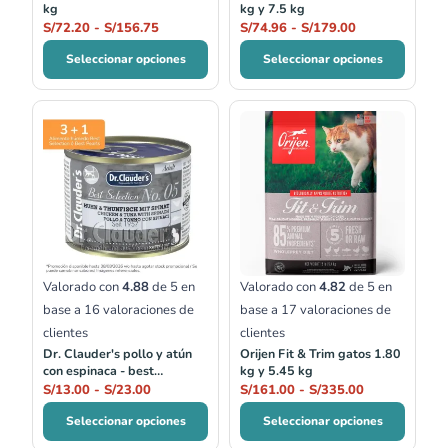
kg
kg y 7.5 kg
S/
72.20
-
S/
156.75
S/
74.96
-
S/
179.00
Seleccionar opciones
Seleccionar opciones
Rango
Rango
de
de
precios:
precios:
desde
desde
S/13.00
S/161.00
hasta
hasta
S/23.00
S/335.00
Valorado con
4.88
de 5 en
Valorado con
4.82
de 5 en
base a
16
valoraciones de
base a
17
valoraciones de
clientes
clientes
Dr. Clauder's pollo y atún
Orijen Fit & Trim gatos 1.80
con espinaca - best
kg y 5.45 kg
selection no.05
S/
13.00
-
S/
23.00
S/
161.00
-
S/
335.00
Seleccionar opciones
Seleccionar opciones