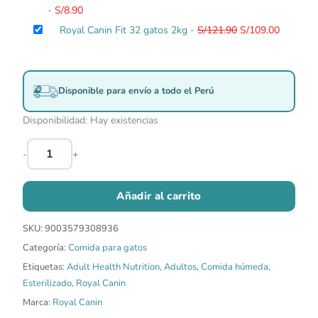
-
S/
8.90
El
El
Royal Canin Fit 32 gatos 2kg
-
S/
121.90
S/
109.00
precio
precio
original
actual
era:
es:
Disponible para envío a todo el Perú
S/121.90.
S/109.00
Disponibilidad:
Hay existencias
-
+
Añadir al carrito
SKU:
9003579308936
Categoría:
Comida para gatos
Etiquetas:
Adult Health Nutrition
,
Adultos
,
Comida húmeda
,
Esterilizado
,
Royal Canin
Marca:
Royal Canin