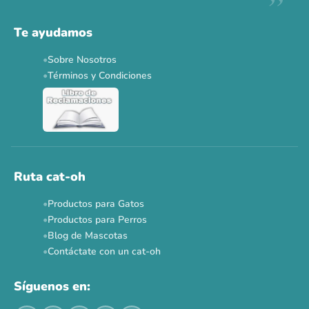
Descuentos y promos en tus marcas favoritas 🐾
Solo por esta semana.
Te ayudamos
Applaws 15%
Bravery 15%
Hill's 15%
Tiki Cat 5+1
Sobre Nosotros
Dr. Clauder's 3+1
N&D 5%
Y más...
Términos y Condiciones
Ver todas las promos 🐾
Ahora no
Ruta cat-oh
Productos para Gatos
Productos para Perros
Blog de Mascotas
Contáctate con un cat-oh
Síguenos en: