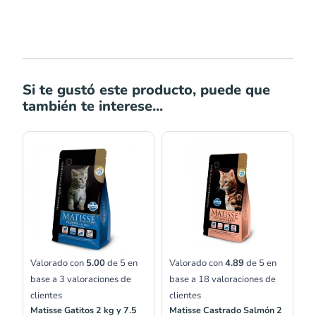
Si te gustó este producto, puede que
también te interese...
Rango
Rango
de
de
precios:
precios:
desde
desde
S/72.20
S/74.96
hasta
hasta
S/156.75
S/179.00
Valorado con
5.00
de 5 en
Valorado con
4.89
de 5 en
base a
3
valoraciones de
base a
18
valoraciones de
clientes
clientes
Matisse Gatitos 2 kg y 7.5
Matisse Castrado Salmón 2