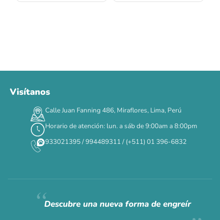
Visítanos
00
00
00
00
:
:
:
TERMINA EN
Calle Juan Fanning 486, Miraflores, Lima, Perú
DÍAS
HORAS
MIN
SEG
Horario de atención: lun. a sáb de 9:00am a 8:00pm
✕
933021395 / 994489311 / (+511) 01 396-6832
CAT WEEK · 4 AL 8 DE AGOSTO
Siempre fuimos
raros.
Hoy somos mayoría.
Descubre una nueva forma de engreír