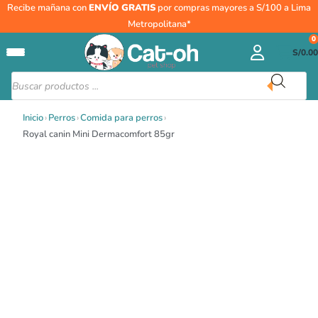
Ir
Recibe mañana con
ENVÍO GRATIS
por compras mayores a S/100 a Lima
al
Metropolitana*
contenido
0
S/
0.00
Búsqueda
de
productos
Inicio
›
Perros
›
Comida para perros
›
Royal canin Mini Dermacomfort 85gr