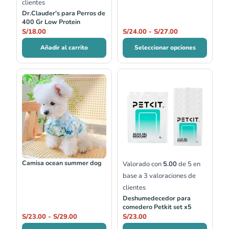
clientes
Dr.Clauder's para Perros de
400 Gr Low Protein
S/
18.00
S/
24.00
-
S/
27.00
Añadir al carrito
Seleccionar opciones
Rango
de
precios:
desde
S/23.00
hasta
S/29.00
Camisa ocean summer dog
Valorado con
5.00
de 5 en
base a
3
valoraciones de
clientes
Deshumedecedor para
comedero Petkit set x5
S/
23.00
-
S/
29.00
S/
23.00