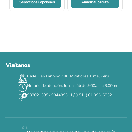
Seleccionar opciones
Añadir al carrito
Visítanos
00
00
00
00
:
:
:
TERMINA EN
Calle Juan Fanning 486, Miraflores, Lima, Perú
DÍAS
HORAS
MIN
SEG
Horario de atención: lun. a sáb de 9:00am a 8:00pm
✕
933021395 / 994489311 / (+511) 01 396-6832
CAT WEEK · 4 AL 8 DE AGOSTO
Siempre fuimos
raros.
Hoy somos mayoría.