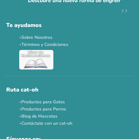
Descubre una nueva forma de engreír
Descuentos y promos en tus marcas favoritas 🐾
Solo por esta semana.
Te ayudamos
Applaws 15%
Bravery 15%
Hill's 15%
Tiki Cat 5+1
Sobre Nosotros
Dr. Clauder's 3+1
N&D 5%
Y más...
Términos y Condiciones
Ver todas las promos 🐾
Ahora no
Ruta cat-oh
Productos para Gatos
Productos para Perros
Blog de Mascotas
Contáctate con un cat-oh