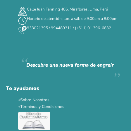
00
00
00
00
:
:
:
TERMINA EN
Calle Juan Fanning 486, Miraflores, Lima, Perú
DÍAS
HORAS
MIN
SEG
Horario de atención: lun. a sáb de 9:00am a 8:00pm
✕
933021395 / 994489311 / (+511) 01 396-6832
CAT WEEK · 4 AL 8 DE AGOSTO
Siempre fuimos
raros.
Hoy somos mayoría.
Descubre una nueva forma de engreír
Descuentos y promos en tus marcas favoritas 🐾
Solo por esta semana.
Te ayudamos
Applaws 15%
Bravery 15%
Hill's 15%
Tiki Cat 5+1
Sobre Nosotros
Dr. Clauder's 3+1
N&D 5%
Y más...
Términos y Condiciones
Ver todas las promos 🐾