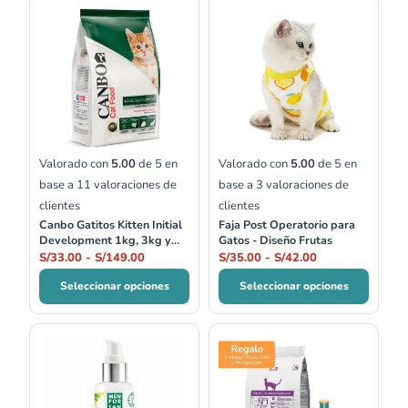
Rango
Rango
de
de
precios:
precios:
desde
desde
S/33.00
S/35.00
hasta
hasta
S/149.00
S/42.00
Valorado con
5.00
de 5 en
Valorado con
5.00
de 5 en
base a
11
valoraciones de
base a
3
valoraciones de
clientes
clientes
Canbo Gatitos Kitten Initial
Faja Post Operatorio para
Development 1kg, 3kg y
Gatos - Diseño Frutas
7kg
S/
33.00
-
S/
149.00
S/
35.00
-
S/
42.00
Seleccionar opciones
Seleccionar opciones
Rango
de
precios:
desde