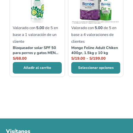
S/19.00
hasta
S/199.00
Valorado con
5.00
de 5 en
Valorado con
5.00
de 5 en
base a
1
valoración de un
base a
4
valoraciones de
cliente
clientes
Bloqueador solar SPF 50
Monge Feline Adult Chiken
para perros y gatos MEN
400gr, 1.5kg y 10 kg
FOR SAN
S/
68.00
S/
19.00
-
S/
199.00
Añadir al carrito
Seleccionar opciones
Visítanos