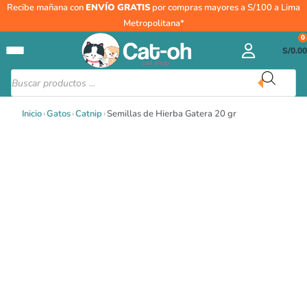
Ir
Semillas
Recibe mañana con
ENVÍO GRATIS
por compras mayores a S/100 a Lima
al
de
Metropolitana*
contenido
Hierba
0
S/
0.00
Gatera
20
Búsqueda
de
gr
productos
cantidad
Inicio
›
Gatos
›
Catnip
›
Semillas de Hierba Gatera 20 gr