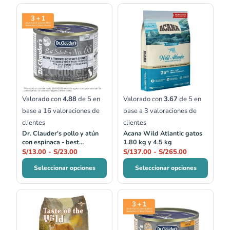
Rango
Rango
de
de
precios:
precios:
desde
desde
S/13.00
S/137.00
hasta
hasta
S/23.00
S/265.00
Valorado con
4.88
de 5 en
Valorado con
3.67
de 5 en
base a
16
valoraciones de
base a
3
valoraciones de
clientes
clientes
Dr. Clauder's pollo y atún
Acana Wild Atlantic gatos
con espinaca - best
1.80 kg y 4.5 kg
selection no.05
S/
13.00
-
S/
23.00
S/
137.00
-
S/
265.00
Seleccionar opciones
Seleccionar opciones
Rango
de
precios: