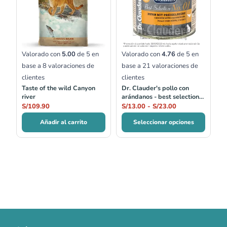
desde
S/13.00
hasta
S/23.00
Valorado con
5.00
de 5 en
Valorado con
4.76
de 5 en
base a
8
valoraciones de
base a
21
valoraciones de
clientes
clientes
Taste of the wild Canyon
Dr. Clauder's pollo con
river
arándanos - best selection
no.01
S/
109.90
S/
13.00
-
S/
23.00
Añadir al carrito
Seleccionar opciones