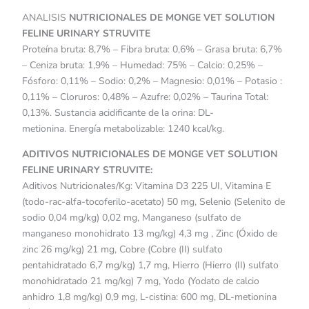
ANALISIS
NUTRICIONALES DE MONGE VET SOLUTION
FELINE URINARY STRUVITE
Proteína bruta: 8,7% – Fibra bruta: 0,6% – Grasa bruta: 6,7%
– Ceniza bruta: 1,9% – Humedad: 75% – Calcio: 0,25% –
Fósforo: 0,11% – Sodio: 0,2% – Magnesio: 0,01% – Potasio :
0,11% – Cloruros: 0,48% – Azufre: 0,02% – Taurina Total:
0,13%. Sustancia acidificante de la orina: DL-
metionina. Energía metabolizable: 1240 kcal/kg.
ADITIVOS NUTRICIONALES DE MONGE VET SOLUTION
FELINE URINARY STRUVITE:
Aditivos Nutricionales/Kg: Vitamina D3 225 UI, Vitamina E
(todo-rac-alfa-tocoferilo-acetato) 50 mg, Selenio (Selenito de
sodio 0,04 mg/kg) 0,02 mg, Manganeso (sulfato de
manganeso monohidrato 13 mg/kg) 4,3 mg , Zinc (Óxido de
zinc 26 mg/kg) 21 mg, Cobre (Cobre (II) sulfato
pentahidratado 6,7 mg/kg) 1,7 mg, Hierro (Hierro (II) sulfato
monohidratado 21 mg/kg) 7 mg, Yodo (Yodato de calcio
anhidro 1,8 mg/kg) 0,9 mg, L-cistina: 600 mg, DL-metionina