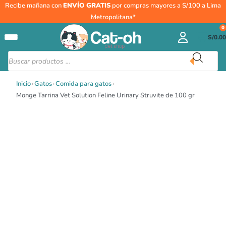
Ir
Monge
Recibe mañana con
ENVÍO GRATIS
por compras mayores a S/100 a Lima
al
Tarrina
Metropolitana*
contenido
Vet
0
S/
0.00
Solution
Feline
Búsqueda
de
Urinary
productos
Struvite
Inicio
›
Gatos
›
Comida para gatos
›
de
Monge Tarrina Vet Solution Feline Urinary Struvite de 100 gr
100
gr
cantidad