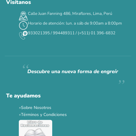
Visítanos
00
00
00
00
:
:
:
TERMINA EN
Calle Juan Fanning 486, Miraflores, Lima, Perú
DÍAS
HORAS
MIN
SEG
Horario de atención: lun. a sáb de 9:00am a 8:00pm
✕
933021395 / 994489311 / (+511) 01 396-6832
CAT WEEK · 4 AL 8 DE AGOSTO
Siempre fuimos
raros.
Hoy somos mayoría.
Descubre una nueva forma de engreír
Descuentos y promos en tus marcas favoritas 🐾
Solo por esta semana.
Te ayudamos
Applaws 15%
Bravery 15%
Hill's 15%
Tiki Cat 5+1
Sobre Nosotros
Dr. Clauder's 3+1
N&D 5%
Y más...
Términos y Condiciones
Ver todas las promos 🐾