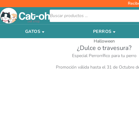
Ir
Recib
al
Búsqueda
de
contenido
productos
GATOS
PERROS
Halloween
¿Dulce o travesura?
Especial Perrorrífico para tu perro
Promoción válida hasta el 31 de Octubre d