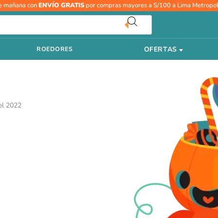
e mañana con
ENVÍO GRATIS
por compras mayores a S/100 a Lima Metropol
OFERTAS
ROEDORES
el 2022