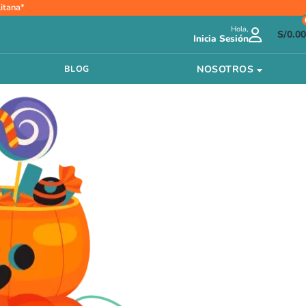
itana*
Hola,
S/
0.00
Inicia Sesión
NOSOTROS
BLOG